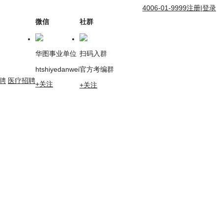
4006-01-9999
注册
|
登录
微信
社群
华图事业单位
扫码入群
htshiyedanwei
官方考编群
聘
医疗招聘
+关注
+关注