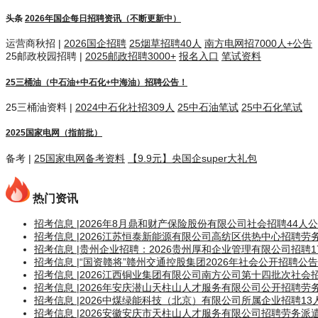
头条
2026年国企每日招聘资讯（不断更新中）
运营商秋招 |
2026国企招聘
25烟草招聘40人
南方电网招7000人+公告
25邮政校园招聘 |
2025邮政招聘3000+
报名入口
笔试资料
25三桶油（中石油+中石化+中海油）招聘公告！
25三桶油资料 |
2024中石化社招309人
25中石油笔试
25中石化笔试
2025国家电网（指前批）
备考 |
25国家电网备考资料
【9.9元】央国企super大礼包
热门资讯
招考信息 |2026年8月鼎和财产保险股份有限公司社会招聘44人
招考信息 |2026江苏恒泰新能源有限公司高纺区供热中心招聘劳
招考信息 |贵州企业招聘：2026贵州厚和企业管理有限公司招聘
招考信息 |“国资赣将”赣州交通控股集团2026年社会公开招聘公
招考信息 |2026江西铜业集团有限公司南方公司第十四批次社会
招考信息 |2026年安庆潜山天柱山人才服务有限公司公开招聘劳
招考信息 |2026中煤绿能科技（北京）有限公司所属企业招聘1
招考信息 |2026安徽安庆市天柱山人才服务有限公司招聘劳务派