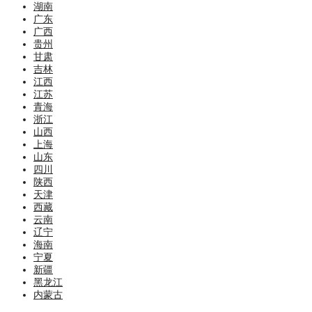
湖南
广东
广西
贵州
甘肃
吉林
江西
江苏
青海
浙江
山西
上海
山东
四川
陕西
天津
西藏
云南
辽宁
海南
宁夏
新疆
黑龙江
内蒙古