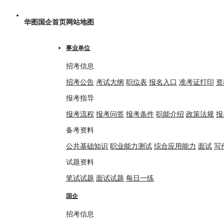
华图国企首页
网站地图
事业单位
招考信息
招考公告
考试大纲
职位表
报名入口
准考证打印
资
报考指导
报考流程
报考问答
报考条件
职能介绍
政策法规
报
备考资料
公共基础知识
职业能力测试
综合应用能力
面试
写
试题资料
笔试试题
面试试题
每日一练
国企
招考信息