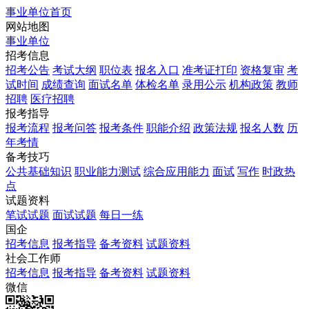
事业单位首页
网站地图
事业单位
招考信息
招考公告
考试大纲
职位表
报名入口
准考证打印
资格复审
考
试时间
成绩查询
面试名单
体检名单
录用公示
机构政策
教师
招聘
医疗招聘
报考指导
报考流程
报考问答
报考条件
职能介绍
政策法规
报名人数
历
年考情
备考技巧
公共基础知识
职业能力测试
综合应用能力
面试
写作
时政热
点
试题资料
笔试试题
面试试题
每日一练
国企
招考信息
报考指导
备考资料
试题资料
社会工作师
招考信息
报考指导
备考资料
试题资料
微信