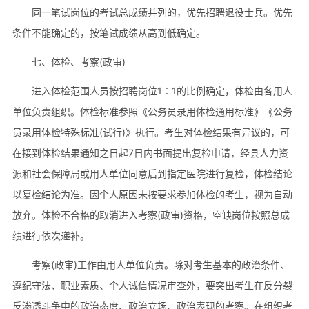
同一笔试岗位的考试总成绩并列的，优先招聘退役士兵。优先
条件不能确定的，按笔试成绩从高到低确定。
七、体检、考察(政审)
进入体检范围人员按招聘岗位1︰1的比例确定，体检由各用人
单位负责组织。体检标准参照《公务员录用体检通用标准》《公务
员录用体检特殊标准(试行)》执行。考生对体检结果有异议的，可
在接到体检结果通知之日起7日内书面提出复检申请，经县人力资
源和社会保障局或用人单位同意后到指定医院进行复检，体检结论
以复检结论为准。因个人原因未按要求参加体检的考生，视为自动
放弃。体检不合格的取消进入考察(政审)资格，空缺岗位按照总成
绩进行依次递补。
考察(政审)工作由用人单位负责。除对考生基本的政治条件、
遵纪守法、职业素质、个人诚信情况审查外，要突出考生在反分裂
反渗透斗争中的政治态度、政治立场、政治表现的考察。在组织考