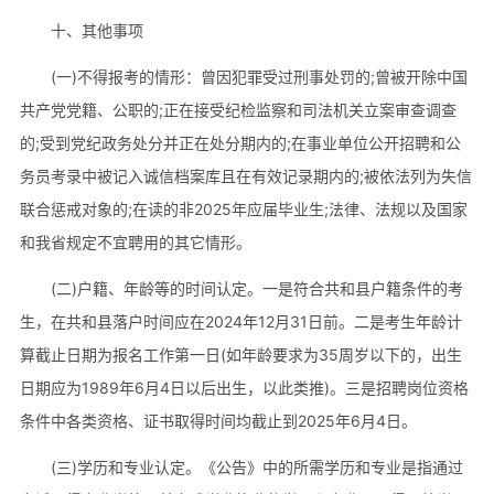
十、其他事项
(一)不得报考的情形：曾因犯罪受过刑事处罚的;曾被开除中国
共产党党籍、公职的;正在接受纪检监察和司法机关立案审查调查
的;受到党纪政务处分并正在处分期内的;在事业单位公开招聘和公
务员考录中被记入诚信档案库且在有效记录期内的;被依法列为失信
联合惩戒对象的;在读的非2025年应届毕业生;法律、法规以及国家
和我省规定不宜聘用的其它情形。
(二)户籍、年龄等的时间认定。一是符合共和县户籍条件的考
生，在共和县落户时间应在2024年12月31日前。二是考生年龄计
算截止日期为报名工作第一日(如年龄要求为35周岁以下的，出生
日期应为1989年6月4日以后出生，以此类推)。三是招聘岗位资格
条件中各类资格、证书取得时间均截止到2025年6月4日。
(三)学历和专业认定。《公告》中的所需学历和专业是指通过