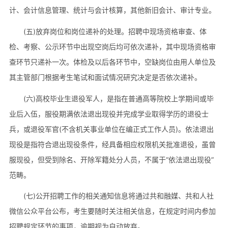
计、会计信息管理、统计与会计核算，其他新旧会计、审计专业。
(五)放弃岗位和岗位递补的处理。招聘中现场资格审查、体
检、考察、公示环节中出现空岗后均可依次递补，其中现场资格审
查环节只递补一次。体检及以后各环节中，空缺岗位由用人单位及
其主管部门根据考生笔试和面试情况研究决定是否依次递补。
(六)高校毕业生退役军人，是指在普通高等院校上学期间或毕
业后入伍，服役期满依法退出现役并完成学业取得学历的退役士
兵，或退役军官(不含机关事业单位在编正式工作人员)。依法退出
现役是指符合退出现役条件，经具备相应权限机关批准退役，虽曾
服现役，但受到除名、开除军籍处分人员，不属于“依法退出现役”
范畴。
(七)公开招聘工作的相关通知信息将通过共和融媒、共和人社
微信公众平台公布，考生要随时关注相关信息，在规定时间内参加
招聘规定环节的事项，逾期视为自动放弃。