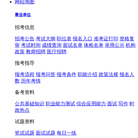
网站地图
事业单位
招考信息
招考公告
考试大纲
职位表
报名入口
准考证打印
资格复
审
考试时间
成绩查询
面试名单
体检名单
录用公示
机构
政策
教师招聘
医疗招聘
报考指导
报考流程
报考问答
报考条件
职能介绍
政策法规
报名人
数
历年考情
备考资料
公共基础知识
职业能力测试
综合应用能力
面试
写作
时
政热点
试题资料
笔试试题
面试试题
每日一练