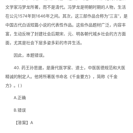
文学家冯梦龙所著，而不是清代。冯梦龙是明朝时期的人物，生活
在公元1574年到1646年之间。其次，这三部作品合称为“三言”，是
中国古代白话短篇小说的代表性作品。这些作品题材广泛，内容丰
富，生动反映了封建社会后期宋、元、明各朝代城乡社会的方方面
面，尤其是社会下层多姿多彩的市井生活。
因此，本题错误。
40. 药王孙思邈，是唐代医学家、道士，中医医德规范和大医
精诚的制定人。他将所著医书命名《千金要方》，简称《千金
方》。( )
A.正确
B.错误
【答案】A