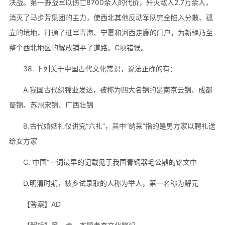
决战。第一野战军以伤亡8700余人的代价，歼灭敌人2.7万余人，
消灭了马步芳集团的主力，使西北其他反动军队完全陷入分散、孤
立的境地，打通了进军青海、宁夏和河西走廊的门户，为新疆乃至
整个西北地区的解放铺平了道路。C项错误。
38. 下列关于中国古代文化常识，说法正确的有：
A.我国古代织锦业发达，被称为四大名锦的是南京云锦、成都
蜀锦、苏州宋锦、广西壮锦
B.古代婚姻礼仪讲究“六礼”，其中“纳采”指的是男方家以聘礼送
给女方家
C.“中国”一词最早的记载见于我国青铜器毛公鼎的铭文中
D.明清时期，被乡试录取的人称为举人，第一名称为解元
【答案】AD