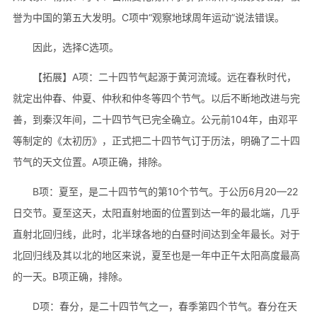
誉为中国的第五大发明。C项中“观察地球周年运动”说法错误。
因此，选择C选项。
【拓展】A项：二十四节气起源于黄河流域。远在春秋时代，
就定出仲春、仲夏、仲秋和仲冬等四个节气。以后不断地改进与完
善，到秦汉年间，二十四节气已完全确立。公元前104年，由邓平
等制定的《太初历》，正式把二十四节气订于历法，明确了二十四
节气的天文位置。A项正确，排除。
B项：夏至，是二十四节气的第10个节气。于公历6月20—22
日交节。夏至这天，太阳直射地面的位置到达一年的最北端，几乎
直射北回归线，此时，北半球各地的白昼时间达到全年最长。对于
北回归线及其以北的地区来说，夏至也是一年中正午太阳高度最高
的一天。B项正确，排除。
D项：春分，是二十四节气之一，春季第四个节气。春分在天