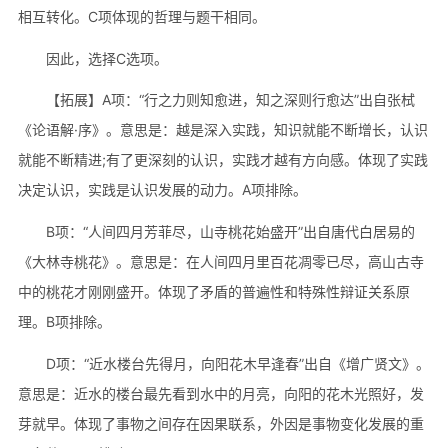
相互转化。C项体现的哲理与题干相同。
因此，选择C选项。
【拓展】A项：“行之力则知愈进，知之深则行愈达”出自张栻
《论语解·序》。意思是：越是深入实践，知识就能不断增长，认识
就能不断精进;有了更深刻的认识，实践才越有方向感。体现了实践
决定认识，实践是认识发展的动力。A项排除。
B项：“人间四月芳菲尽，山寺桃花始盛开”出自唐代白居易的
《大林寺桃花》。意思是：在人间四月里百花凋零已尽，高山古寺
中的桃花才刚刚盛开。体现了矛盾的普遍性和特殊性辩证关系原
理。B项排除。
D项：“近水楼台先得月，向阳花木早逢春”出自《增广贤文》。
意思是：近水的楼台最先看到水中的月亮，向阳的花木光照好，发
芽就早。体现了事物之间存在因果联系，外因是事物变化发展的重