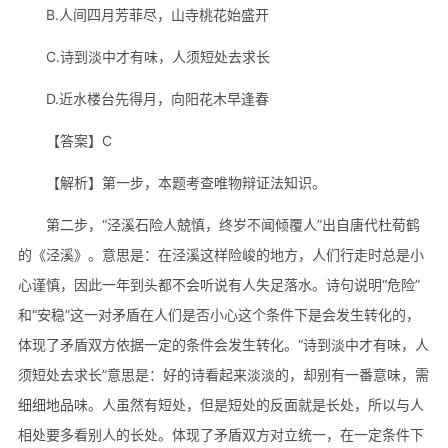
B.人间四月芳菲尽，山寺桃花始盛开
C.诗到淡中才有味，人须短处去求长
D.近水楼台先得月，向阳花木早逢春
【答案】C
【解析】第一步，本题考查唯物辩证法知识。
第二步，“泾溪石险人兢慎，终岁不闻倾覆人”出自唐代杜荀鹤
的《泾溪》。意思是：在泾溪这样险峻的地方，人们行走时总是小
心谨慎，因此一年到头都不会听说有人失足落水。诗句说明“危险”
和“安稳”这一对矛盾在人们是否小心这个条件下是会发生转化的，
体现了矛盾双方依据一定的条件会发生转化。“诗到淡中才有味，人
须短处去求长”意思是：好的诗看起来淡淡的，却别有一番意味，需
细细地品味。人虽然有短处，但是短处的反面就是长处，所以与人
相处要多看别人的长处。体现了矛盾双方对立统一，在一定条件下