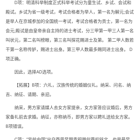
D项：明清科举制度正式科举考试分为童生试、乡试、会试和
殿试。乡试为省一级考试，考试合格者为举人，第一名为解元;会试
是举人在京城参加的全国统一考试，考试合格者为贡士，第一名为
会元;殿试是由皇帝亲自主持的进士考试，分三甲第一甲三人第一名
叫状元，第二名叫榜眼，第三名叫探花赐进士及第。 第二甲人数若
干第一名称传胪，赐进士出身。第三甲人数最多赐同进士出身。 D
项正确。
因此，选择AD选项。
【拓展】B项：六礼，汉族传统的婚姻仪礼。纳采、问名、纳
吉、纳征、请期、亲迎。
纳采，男方家请媒人去女方家提亲，女方家答应议婚后，男方
家备礼前去求婚。纳征，亦称纳币，即男方家以聘礼送给女方家。
B项错误。
C项：“宅兹中国”出自西周早期青铜器何尊的铭文，也是最早