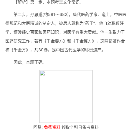
【解析】第一步，本题考查文化常识。
第二步，孙思邈(约581～682)，唐代医药学家、道士，中医医
德规范和大医精诚的制定人，被后人尊称为“药王”。他自幼聪颖好
学，博涉经史百家和医药知识，对医学有重大贡献。他一生致力于
医药研究工作，著有《千金要方》和《千金翼方》，这两部著作合
称《千金方》，共30卷，是中国古代医学的珍贵遗产。
因此，本题正确。
回复:
免费资料
领取全科目备考资料