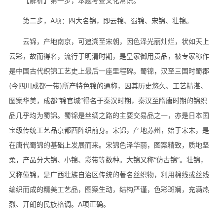
【解析】第一步，本题考查文化常识。
第二步，A项：四大名锦，即云锦、蜀锦、宋锦、壮锦。
云锦，产地南京，可追溯至宋朝，因色泽光丽灿烂，状如天上
云彩，故而得名，流行于明清时期，是皇家御用贡品，被专家称作
是中国古代织锦工艺史上最后一座里程碑。蜀锦，汉至三国时蜀郡
(今四川成都一带)所产特色锦的通称，因其历史悠久、工艺精湛、
图案华美，成都“锦官城”得名于秦汉时期，秦汉至隋唐时期的锦织
品几乎均为蜀锦。蜀锦是丝绸之路的主要交易品之一，亦是日本国
宝级传统工艺品京都西阵织前身。宋锦，产地苏州，始于宋末，是
在唐代蜀锦的基础上发展而来。宋锦色泽华丽，图案精致，质地坚
柔，产品分大锦、小锦、彩带等数种。大锦又称“仿古锦”。壮锦，
又称僮锦，是广西壮族自治区传统的著名丝织物，利用棉线或丝线
编织而成的精美工艺品，图案生动，结构严谨，色彩斑斓，充满热
烈、开朗的民族格调。A项正确。