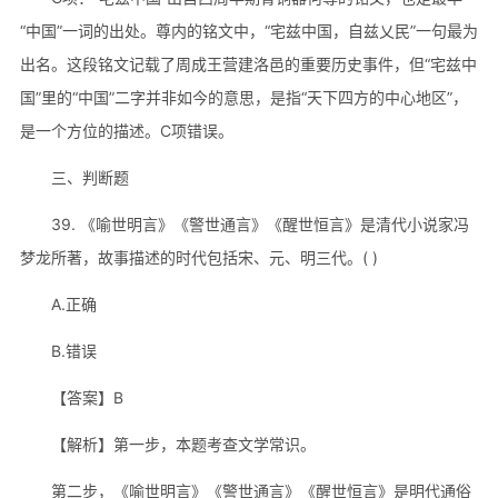
“中国”一词的出处。尊内的铭文中，“宅兹中国，自兹乂民”一句最为
出名。这段铭文记载了周成王营建洛邑的重要历史事件，但“宅兹中
国”里的“中国”二字并非如今的意思，是指“天下四方的中心地区”，
是一个方位的描述。C项错误。
三、判断题
39. 《喻世明言》《警世通言》《醒世恒言》是清代小说家冯
梦龙所著，故事描述的时代包括宋、元、明三代。( )
A.正确
B.错误
【答案】B
【解析】第一步，本题考查文学常识。
第二步，《喻世明言》《警世通言》《醒世恒言》是明代通俗