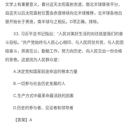
文学上有重要意义，春分这天太阳直射赤道，南北半球昼夜平分，
自这天以后太阳直射位置由赤道继续向北半球推移，北半球各地白
昼开始长于黑夜，南半球与之相反。D项正确，排除。
33. 习近平总书记指出：“人民对美好生活的向往就是我们的奋
斗目标。”共产党始终与人民心心相印、与人民同甘共苦、与人民团
结奋斗，夙夜在公，勤勉工作，努力向历史、向人民交出一份合格
的答卷。这是因为人民群众是：
A.决定党和国家前途命运的根本力量
B.一切参与社会历史发展的人
C.生产方式中最革命最活跃的因素
D.历史的参与者、见证者和领导者
【答案】A