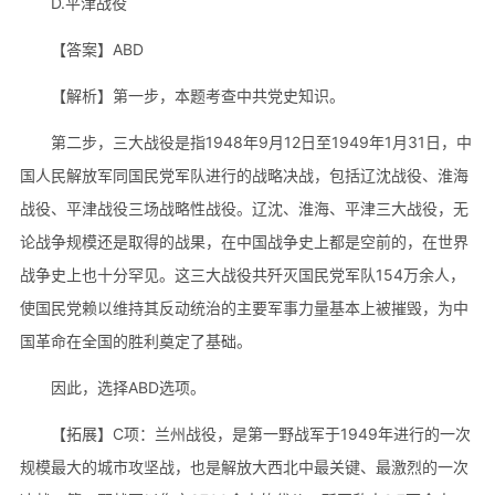
D.平津战役
【答案】ABD
【解析】第一步，本题考查中共党史知识。
第二步，三大战役是指1948年9月12日至1949年1月31日，中
国人民解放军同国民党军队进行的战略决战，包括辽沈战役、淮海
战役、平津战役三场战略性战役。辽沈、淮海、平津三大战役，无
论战争规模还是取得的战果，在中国战争史上都是空前的，在世界
战争史上也十分罕见。这三大战役共歼灭国民党军队154万余人，
使国民党赖以维持其反动统治的主要军事力量基本上被摧毁，为中
国革命在全国的胜利奠定了基础。
因此，选择ABD选项。
【拓展】C项：兰州战役，是第一野战军于1949年进行的一次
规模最大的城市攻坚战，也是解放大西北中最关键、最激烈的一次