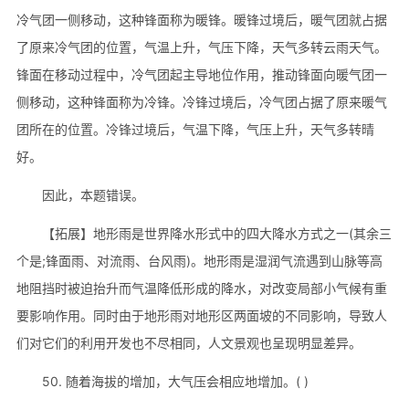
冷气团一侧移动，这种锋面称为暖锋。暖锋过境后，暖气团就占据
了原来冷气团的位置，气温上升，气压下降，天气多转云雨天气。
锋面在移动过程中，冷气团起主导地位作用，推动锋面向暖气团一
侧移动，这种锋面称为冷锋。冷锋过境后，冷气团占据了原来暖气
团所在的位置。冷锋过境后，气温下降，气压上升，天气多转晴
好。
因此，本题错误。
【拓展】地形雨是世界降水形式中的四大降水方式之一(其余三
个是;锋面雨、对流雨、台风雨)。地形雨是湿润气流遇到山脉等高
地阻挡时被迫抬升而气温降低形成的降水，对改变局部小气候有重
要影响作用。同时由于地形雨对地形区两面坡的不同影响，导致人
们对它们的利用开发也不尽相同，人文景观也呈现明显差异。
50. 随着海拔的增加，大气压会相应地增加。( )