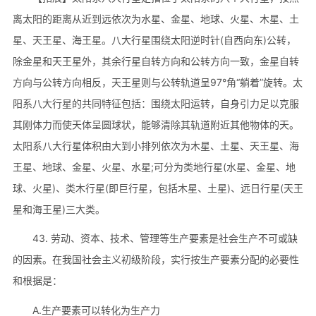
离太阳的距离从近到远依次为水星、金星、地球、火星、木星、土
星、天王星、海王星。八大行星围绕太阳逆时针(自西向东)公转，
除金星和天王星外，其余行星自转方向和公转方向一致，金星自转
方向与公转方向相反，天王星则与公转轨道呈97°角“躺着”旋转。太
阳系八大行星的共同特征包括：围绕太阳运转，自身引力足以克服
其刚体力而使天体呈圆球状，能够清除其轨道附近其他物体的天。
太阳系八大行星体积由大到小排列依次为木星、土星、天王星、海
王星、地球、金星、火星、水星;可分为类地行星(水星、金星、地
球、火星)、类木行星(即巨行星，包括木星、土星)、远日行星(天王
星和海王星)三大类。
43. 劳动、资本、技术、管理等生产要素是社会生产不可或缺
的因素。在我国社会主义初级阶段，实行按生产要素分配的必要性
和根据是：
A.生产要素可以转化为生产力