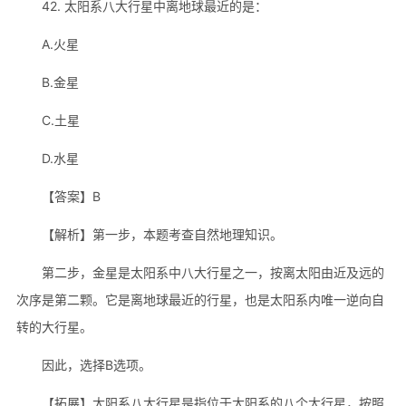
42. 太阳系八大行星中离地球最近的是：
A.火星
B.金星
C.土星
D.水星
【答案】B
【解析】第一步，本题考查自然地理知识。
第二步，金星是太阳系中八大行星之一，按离太阳由近及远的
次序是第二颗。它是离地球最近的行星，也是太阳系内唯一逆向自
转的大行星。
因此，选择B选项。
【拓展】太阳系八大行星是指位于太阳系的八个大行星，按照