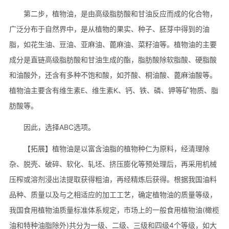
第二步，植物油，是由高级脂肪酸和甘油反应而成的化合物，
广泛分布于自然界中，是从植物的果实、种子、胚芽中得到的油
脂，如花生油、豆油、亚麻油、蓖麻油、菜籽油等。植物油的主要
成分是直链高级脂肪酸和甘油生成的酯，脂肪酸除软脂酸、硬脂酸
和油酸外，还含有多种不饱和酸，如芥酸、桐油酸、蓖麻油酸等。
植物油主要含有维生素E、维生素K、钙、铁、磷、钾等矿物质、脂
肪酸等。
因此，选择ABC选项。
【拓展】植物油是以富含油脂的植物种仁为原料，经清理除
杂、脱壳、破碎、软化、轧坯、挤压膨化等预处理后，再采用机械
压榨或溶剂浸出法提取获得粗油，再经精炼后获得。根据我国油料
品种、质量以及与之相适应的加工工艺，确定植物油的质量等级，
我国食用植物油质量标准体系规定，市场上的一般食用植物油(橄榄
油和特种油脂除外)共分为一级、二级、三级和四级4个等级，如大