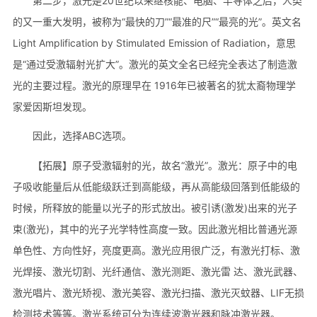
第二步，激光是20世纪以来继核能、电脑、半导体之后，人类
的又一重大发明，被称为“最快的刀”“最准的尺”“最亮的光”。英文名
Light Amplification by Stimulated Emission of Radiation，意思
是“通过受激辐射光扩大”。激光的英文全名已经完全表达了制造激
光的主要过程。激光的原理早在 1916年已被著名的犹太裔物理学
家爱因斯坦发现。
因此，选择ABC选项。
【拓展】原子受激辐射的光，故名“激光”。激光：原子中的电
子吸收能量后从低能级跃迁到高能级，再从高能级回落到低能级的
时候，所释放的能量以光子的形式放出。被引诱(激发)出来的光子
束(激光)，其中的光子光学特性高度一致。因此激光相比普通光源
单色性、方向性好，亮度更高。激光应用很广泛，有激光打标、激
光焊接、激光切割、光纤通信、激光测距、激光雷 达、激光武器、
激光唱片、激光矫视、激光美容、激光扫描、激光灭蚊器、LIF无损
检测技术等等。激光系统可分为连续波激光器和脉冲激光器。