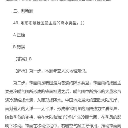
三、判断题
49. 地形雨是我国最主要的降水类型。( )
A.正确
B.错误
【答案】B
【解析】第一步，本题考查人文地理知识。
第二步，锋面雨是我国最为普遍的降水类型，锋面雨的成因主
要是冷暖气团所形成的锋面相遇之后，暖气团中所携带的大量水汽
遇冷凝结成水滴，从而形成降水。中国地处最大的亚欧大陆东岸，
面对最大的大洋——太平洋，形成非常明显的海陆热力性质差异，
随着季节的变换，会在大陆和海洋分别产生冷暖气团，在季风的影
响下移动。锋面在移动过程中，若暖空气起主导作用，推动锋面向