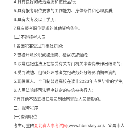
4.具有良好的政治素质和道德品行;
5.具有报考职位要求的工作能力、身体条件和心理素质;
6.具有大专及以上学历;
7.具有报考职位要求的其他资格条件。
(二)不得报考人员
1.曾因犯罪受过刑事处罚的;
2.曾被开除公职或被法院、检察院辞退的;
3.涉嫌违纪违法正在接受有关专门机关审查尚未作出结论的;
4.受到诫勉、组织处理或者党纪政务处分等影响期未满的;
5.现役军人、全日制普通高校在读非2023年应届毕业的学生;
6.人民法院经司法程序认定的失信被执行人;
7.有其他不适宜担任雇员制检察辅助人员情形的。
三、报考程序
(一)查询职位
考生可登陆
湖北省人事考试网
(www.hbsrsksy.cn)、宜昌市人