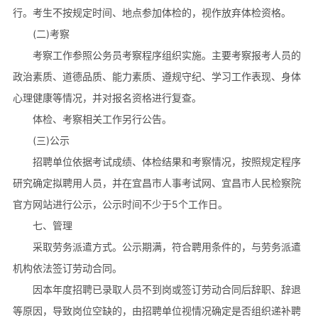
行。考生不按规定时间、地点参加体检的，视作放弃体检资格。
(二)考察
考察工作参照公务员考察程序组织实施。主要考察报考人员的
政治素质、道德品质、能力素质、遵规守纪、学习工作表现、身体
心理健康等情况，并对报名资格进行复查。
体检、考察相关工作另行公告。
(三)公示
招聘单位依据考试成绩、体检结果和考察情况，按照规定程序
研究确定拟聘用人员，并在宜昌市人事考试网、宜昌市人民检察院
官方网站进行公示，公示时间不少于5个工作日。
七、管理
采取劳务派遣方式。公示期满，符合聘用条件的，与劳务派遣
机构依法签订劳动合同。
因本年度招聘已录取人员不到岗或签订劳动合同后辞职、辞退
等原因，导致岗位空缺的，由招聘单位视情况确定是否组织递补聘