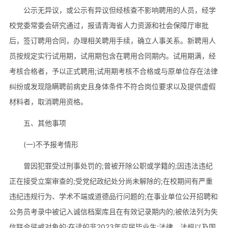
公示无异议，或公示有异议但经核查不影响聘用的人员，经学
校党委常委会研究通过，报请青海省人力资源和社会保障厅审批
后，签订聘用合同，办理相关聘用手续，确立人事关系。新聘用人
员按规定实行试用期，试用期包含在聘用合同期内。试用期满，经
考核合格者，予以正式聘用;试用期考核不合格或与原单位存在法律
纠纷或发现隐瞒聘前病史且身体条件不符合岗位要求以及提供虚假
材料者，取消聘用资格。
五、其他事项
(一)不予报考情形
曾因犯罪受过刑事处罚的;曾被开除公职或学籍的;因违法违纪
正在接受立案审查的;受党纪政纪处分尚未解除的;在校期间有严重
违纪违规行为、学术不端或道德品行问题的;在事业单位公开招聘和
公务员考录中被记入诚信档案库且在有效记录期内的;被依法列为失
信联合惩戒对象的;在读的非2023年应届毕业生;法律、法规以及国