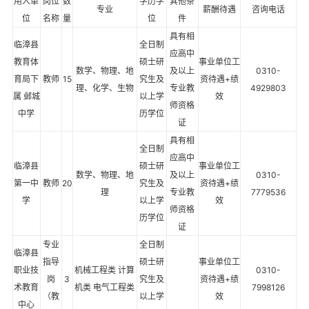
用人单
岗位
数
学历学
其他条
专业
薪酬待遇
咨询电话
位
名称
量
位
件
具有相
临漳县
全日制
应高中
教育体
硕士研
事业单位工
数学、物理、地
及以上
0310-
育局下
教师
15
究生及
资待遇+绩
理、化学、生物
专业教
4929803
属 邺城
以上学
效
师资格
中学
历学位
证
具有相
全日制
应高中
临漳县
硕士研
事业单位工
数学、物理、地
及以上
0310-
第一中
教师
20
究生及
资待遇+绩
理
专业教
7779536
学
以上学
效
师资格
历学位
证
专业
全日制
临漳县
指导
硕士研
事业单位工
职业技
机械工程类 计算
0310-
岗
3
究生及
资待遇+绩
术教育
机类 电气工程类
7998126
（教
以上学
效
中心