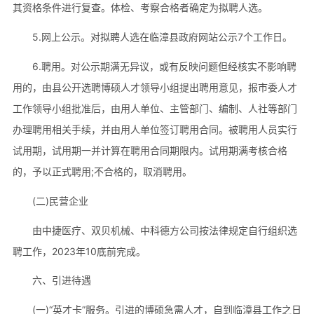
其资格条件进行复查。体检、考察合格者确定为拟聘人选。
5.网上公示。对拟聘人选在临漳县政府网站公示7个工作日。
6.聘用。对公示期满无异议，或有反映问题但经核实不影响聘
用的，由县公开选聘博硕人才领导小组提出聘用意见，报市委人才
工作领导小组批准后，由用人单位、主管部门、编制、人社等部门
办理聘用相关手续，并由用人单位签订聘用合同。被聘用人员实行
试用期，试用期一并计算在聘用合同期限内。试用期满考核合格
的，予以正式聘用;不合格的，取消聘用。
(二)民营企业
由中捷医疗、双贝机械、中科德方公司按法律规定自行组织选
聘工作，2023年10底前完成。
六、引进待遇
(一)“英才卡”服务。引进的博硕急需人才，自到临漳县工作之日