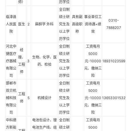
师）
历学位
全日制
临漳县
硕士研
具有副
事业单位工
0310-
人民医
医生
2
麻醉学 外科
究生及
高级职
资待遇+绩
7888207
院
以上学
称
效
历学位
河北中
全日制
工资每月
经
捷医疗
硕士研
5000
理、
生物、化学、医
疗器械
3
究生及
元-10000
18931023599
工程
药、检验
有限公
以上学
元、缴纳三
师
司
历学位
险
邯郸市
全日制
工资每月
双贝机
硕士研
5000
工程
械科技
5
机械设计
究生及
元-10000
13653301532
师
有限公
以上学
元、缴纳三
司
历学位
险
中科德
电池包设计、锂
全日制
工资每月
方新能
电池生产线、组
硕士研
5000
工程