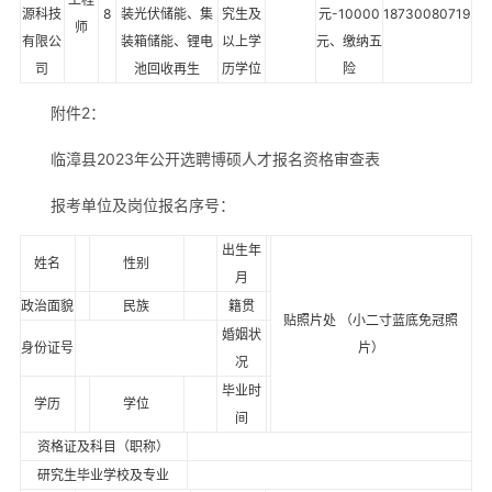
源科技
8
装光伏储能、集
究生及
元-10000
18730080719
师
有限公
装箱储能、锂电
以上学
元、缴纳五
司
池回收再生
历学位
险
附件2：
临漳县2023年公开选聘博硕人才报名资格审查表
报考单位及岗位报名序号：
出生年
姓名
性别
月
政治面貌
民族
籍贯
贴照片处 （小二寸蓝底免冠照
婚姻状
身份证号
片）
况
毕业时
学历
学位
间
资格证及科目（职称）
研究生毕业学校及专业