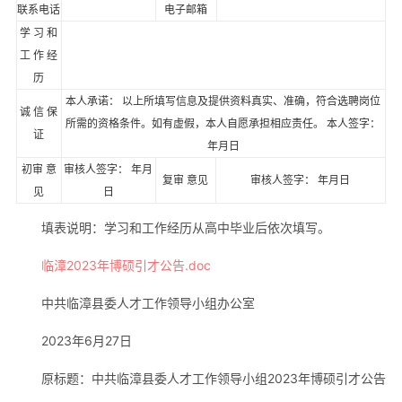
联系电话
电子邮箱
学 习 和
工 作 经
历
本人承诺： 以上所填写信息及提供资料真实、准确，符合选聘岗位
诚 信 保
所需的资格条件。如有虚假，本人自愿承担相应责任。 本人签字：
证
年月日
初审 意
审核人签字： 年月
复审 意见
审核人签字： 年月日
见
日
填表说明：学习和工作经历从高中毕业后依次填写。
临漳2023年博硕引才公告.doc
中共临漳县委人才工作领导小组办公室
2023年6月27日
原标题：中共临漳县委人才工作领导小组2023年博硕引才公告