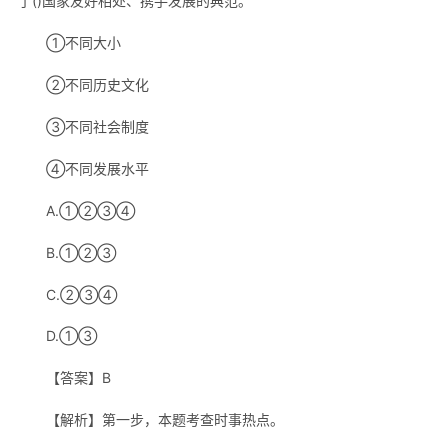
了()国家友好相处、携手发展的典范。
①不同大小
②不同历史文化
③不同社会制度
④不同发展水平
A.①②③④
B.①②③
C.②③④
D.①③
【答案】B
【解析】第一步，本题考查时事热点。