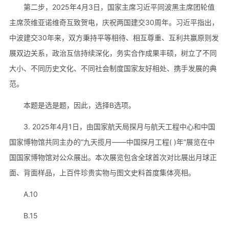
第二步，2025年4月3日，国家主席习近平同波黑主席团轮值
主席茨维亚诺维奇互致贺电，庆祝两国建交30周年。习近平指出，
中波建交30年来，双方秉持平等相待、相互尊重、互利共赢原则发
展双边关系，政治互信持续深化，务实合作成果丰硕，树立了不同
大小、不同历史文化、不同社会制度国家友好相处、携手发展的典
范。
本题是选是题，因此，选择B选项。
3. 2025年4月1日，由国家航天局探月与航天工程中心和中国
国家博物馆共同主办的“九天揽月——中国探月工程( )年”展览在中
国国家博物馆对公众展出。本次展览包含全球首次对比展出月球正
面、背面样品，上百件珍贵实物与图文史料首度集体亮相。
A.10
B.15