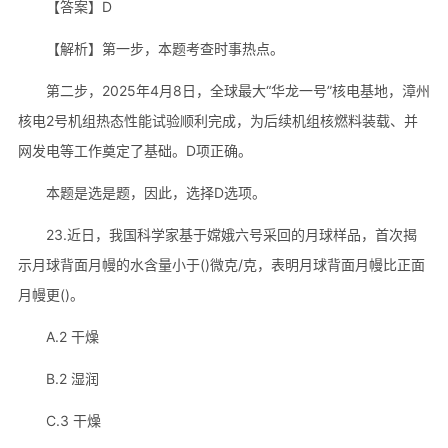
【答案】D
【解析】第一步，本题考查时事热点。
第二步，2025年4月8日，全球最大“华龙一号”核电基地，漳州
核电2号机组热态性能试验顺利完成，为后续机组核燃料装载、并
网发电等工作奠定了基础。D项正确。
本题是选是题，因此，选择D选项。
23.近日，我国科学家基于嫦娥六号采回的月球样品，首次揭
示月球背面月幔的水含量小于()微克/克，表明月球背面月幔比正面
月幔更()。
A.2 干燥
B.2 湿润
C.3 干燥