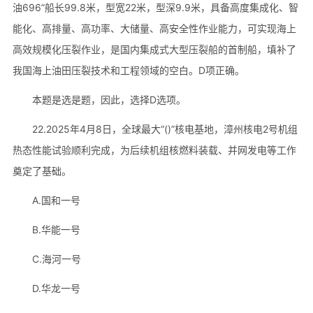
油696”船长99.8米，型宽22米，型深9.9米，具备高度集成化、智
能化、高排量、高功率、大储量、高安全性作业能力，可实现海上
高效规模化压裂作业，是国内集成式大型压裂船的首制船，填补了
我国海上油田压裂技术和工程领域的空白。D项正确。
本题是选是题，因此，选择D选项。
22.2025年4月8日，全球最大“()”核电基地，漳州核电2号机组
热态性能试验顺利完成，为后续机组核燃料装载、并网发电等工作
奠定了基础。
A.国和一号
B.华能一号
C.海河一号
D.华龙一号