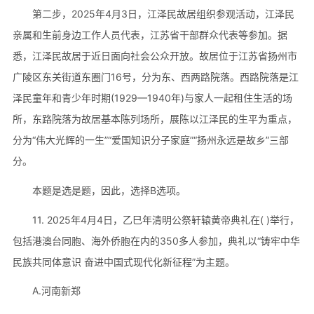
第二步，2025年4月3日，江泽民故居组织参观活动，江泽民
亲属和生前身边工作人员代表，江苏省干部群众代表等参加。据
悉，江泽民故居于近日面向社会公众开放。故居位于江苏省扬州市
广陵区东关街道东圈门16号，分为东、西两路院落。西路院落是江
泽民童年和青少年时期(1929—1940年)与家人一起租住生活的场
所，东路院落为故居基本陈列场所，展陈以江泽民的生平为重点，
分为“伟大光辉的一生”“爱国知识分子家庭”“扬州永远是故乡”三部
分。
本题是选是题，因此，选择B选项。
11. 2025年4月4日，乙巳年清明公祭轩辕黄帝典礼在( )举行，
包括港澳台同胞、海外侨胞在内的350多人参加，典礼以“铸牢中华
民族共同体意识 奋进中国式现代化新征程”为主题。
A.河南新郑