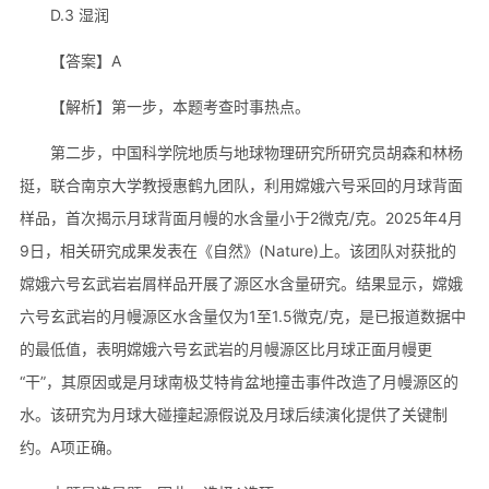
D.3 湿润
【答案】A
【解析】第一步，本题考查时事热点。
第二步，中国科学院地质与地球物理研究所研究员胡森和林杨
挺，联合南京大学教授惠鹤九团队，利用嫦娥六号采回的月球背面
样品，首次揭示月球背面月幔的水含量小于2微克/克。2025年4月
9日，相关研究成果发表在《自然》(Nature)上。该团队对获批的
嫦娥六号玄武岩岩屑样品开展了源区水含量研究。结果显示，嫦娥
六号玄武岩的月幔源区水含量仅为1至1.5微克/克，是已报道数据中
的最低值，表明嫦娥六号玄武岩的月幔源区比月球正面月幔更
“干”，其原因或是月球南极艾特肯盆地撞击事件改造了月幔源区的
水。该研究为月球大碰撞起源假说及月球后续演化提供了关键制
约。A项正确。