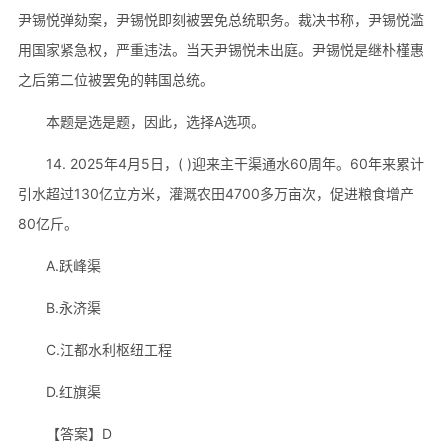
尹锡悦弹劾案，尹锡悦即刻被罢免总统职务。裁决书称，尹锡悦滥
用国家紧急权，严重违法。当天尹锡悦未出庭。尹锡悦是继朴槿惠
之后第二位被罢免的韩国总统。
本题是选是题，因此，选择A选项。
14. 2025年4月5日，( )迎来主干渠通水60周年。60年来累计
引水超过130亿立方米，灌溉农田4700多万亩次，促进粮食增产
80亿斤。
A.跃峰渠
B.永济渠
C.江都水利枢纽工程
D.红旗渠
【答案】D