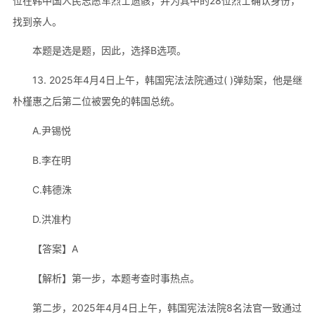
位在韩中国人民志愿军烈士遗骸，并为其中的28位烈士确认身份，
找到亲人。
本题是选是题，因此，选择B选项。
13. 2025年4月4日上午，韩国宪法法院通过( )弹劾案，他是继
朴槿惠之后第二位被罢免的韩国总统。
A.尹锡悦
B.李在明
C.韩德洙
D.洪准杓
【答案】A
【解析】第一步，本题考查时事热点。
第二步，2025年4月4日上午，韩国宪法法院8名法官一致通过