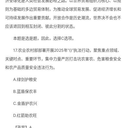
济全球化是人类社会发展必经之路。以世界贸易组织为核心、以规
则为基础的多边贸易体制，为推动全球贸易发展、促进经济增长和
可持续发展作出重要贡献。开放合作是历史潮流，世界决不会也不
应该退回到相互封闭、彼此分割的状态。
本题是选是题，因此，选择C选项。
17.农业农村部部署开展2025年“()”执法行动，聚焦重点领域、
关键时点、重要环节，集中力量严厉打击坑农害农、危害粮食安全
和农产品质量安全违法行为。
A.绿剑护粮安
B.蓝盾保农丰
C.金盾护农兴
D.红箭助农旺
【答案】A