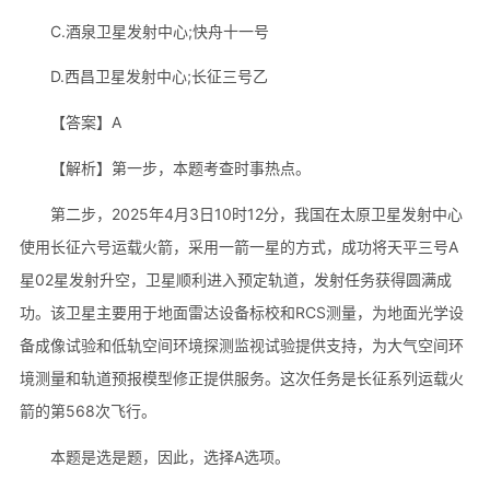
C.酒泉卫星发射中心;快舟十一号
D.西昌卫星发射中心;长征三号乙
【答案】A
【解析】第一步，本题考查时事热点。
第二步，2025年4月3日10时12分，我国在太原卫星发射中心
使用长征六号运载火箭，采用一箭一星的方式，成功将天平三号A
星02星发射升空，卫星顺利进入预定轨道，发射任务获得圆满成
功。该卫星主要用于地面雷达设备标校和RCS测量，为地面光学设
备成像试验和低轨空间环境探测监视试验提供支持，为大气空间环
境测量和轨道预报模型修正提供服务。这次任务是长征系列运载火
箭的第568次飞行。
本题是选是题，因此，选择A选项。