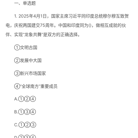
一、单选题
1. 2025年4月1日，国家主席习近平同印度总统穆尔穆互致贺
电，庆祝两国建交75周年。中国和印度同为()，做相互成就的伙
伴、实现“龙象共舞”是双方的正确选择。
①文明古国
②发展中大国
③新兴市场国家
④“全球南方”重要成员
A.①②④
B.①③④
C.①②③
D.②③④