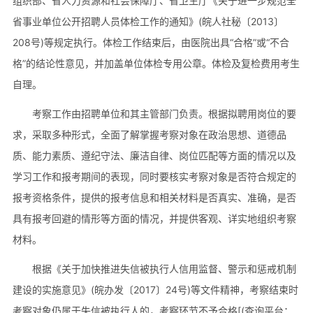
组织部、省人力资源和社会保障厅、省卫生厅《关于进一步规范全
省事业单位公开招聘人员体检工作的通知》(皖人社秘〔2013〕
208号)等规定执行。体检工作结束后，由医院出具“合格”或“不合
格”的结论性意见，并加盖单位体检专用公章。体检及复检费用考生
自理。
考察工作由招聘单位和其主管部门负责。根据拟聘用岗位的要
求，采取多种形式，全面了解掌握考察对象在政治思想、道德品
质、能力素质、遵纪守法、廉洁自律、岗位匹配等方面的情况以及
学习工作和报考期间的表现，同时要核实考察对象是否符合规定的
报考资格条件，提供的报考信息和相关材料是否真实、准确，是否
具有报考回避的情形等方面的情况，并提供客观、详实地组织考察
材料。
根据《关于加快推进失信被执行人信用监督、警示和惩戒机制
建设的实施意见》(皖办发〔2017〕24号)等文件精神，考察结束时
考察对象仍属于失信被执行人的，考察环节不予合格[(查询平台：