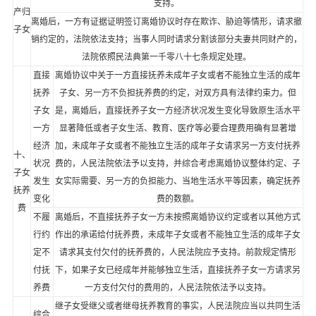
支持。
产归
离婚后，一方有证据证明签订离婚协议时存在欺诈、胁迫等情形，请求撤
子女
销约定的，法院依法支持；当事人同时请求分割该部分夫妻共同财产的，
法院依照民法典第一千零八十七条规定处理。
直接
离婚协议中关于一方直接抚养未成年子女或者不能独立生活的成年
抚养
子女、另一方不负担抚养费的约定，对双方具有法律约束力。但
子女
是，离婚后，直接抚养子女一方经济状况发生变化导致原生活水平
一方
显著降低或者子女生活、教育、医疗等必要合理费用确有显著增
经济
加，未成年子女或者不能独立生活的成年子女请求另一方支付抚养
十、
状况
费的，人民法院依法予以支持，并综合考虑离婚协议整体约定、子
子女
发生
女实际需要、另一方的负担能力、当地生活水平等因素，确定抚养
抚养
变化
费的数额。
费
不履
离婚后，不直接抚养子女一方未按照离婚协议约定或者以其他方式
行约
作出的承诺给付抚养费，未成年子女或者不能独立生活的成年子女
定不
请求其支付欠付的抚养费的，人民法院应予支持。前款规定情形
付抚
下，如果子女已经成年并能够独立生活，直接抚养子女一方请求另
养费
一方支付欠付的费用的，人民法院依法予以支持。
继子女受继父或者继母抚养教育的事实，人民法院应当以共同生活
综合