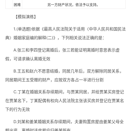
困难
另一方财产状况，依法予以支持。
【模拟演练】
1.(单选题)依据《最高人民法院关于适用〈中华人民共和国民法
典〉婚姻家庭编的解释(二)》，下列相关说法正确的是：
A.张三和李四登记离婚后，张三若能证明离婚时意思表示虚
假，可请求确认离婚无效
B.王五和赵六不愿意结婚，同居几年后，双方解除同居关系，
同居期间王五受赠的财产，应按双方各占一半进行分割
C.丁某在婚姻关系存续期间，与贾某同居，并给贾某买房登记
在贾某名下，丁某配偶有权向人民法院主张该买房并登记在贾某名
下的行为无效
D.刘某和姜某婚姻关系存续期间，夫妻购置房屋由姜某父母全
额出资，离婚时该房屋应归姜某所有