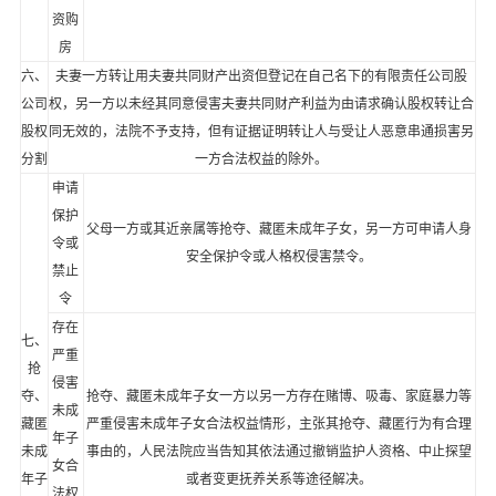
资购
房
六、
夫妻一方转让用夫妻共同财产出资但登记在自己名下的有限责任公司股
公司
权，另一方以未经其同意侵害夫妻共同财产利益为由请求确认股权转让合
股权
同无效的，法院不予支持，但有证据证明转让人与受让人恶意串通损害另
分割
一方合法权益的除外。
申请
保护
父母一方或其近亲属等抢夺、藏匿未成年子女，另一方可申请人身
令或
安全保护令或人格权侵害禁令。
禁止
令
存在
七、
严重
抢
侵害
夺、
抢夺、藏匿未成年子女一方以另一方存在赌博、吸毒、家庭暴力等
未成
藏匿
严重侵害未成年子女合法权益情形，主张其抢夺、藏匿行为有合理
年子
未成
事由的，人民法院应当告知其依法通过撤销监护人资格、中止探望
女合
年子
或者变更抚养关系等途径解决。
法权