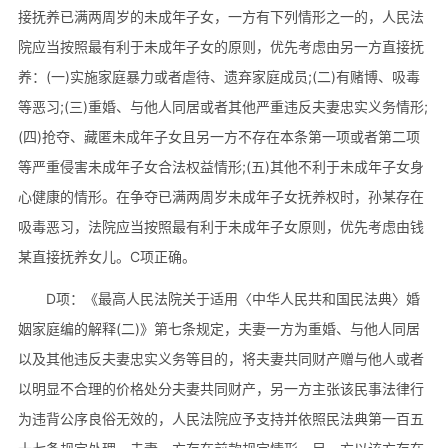
接抚养已满两周岁的未成年子女，一方有下列情形之一的，人民法
院应当按照最有利于未成年子女的原则，优先考虑由另一方直接抚
养：(一)实施家庭暴力或者虐待、遗弃家庭成员;(二)有赌博、吸毒
等恶习;(三)重婚、与他人同居或者其他严重违反夫妻忠实义务情形;
(四)抢夺、藏匿未成年子女且另一方不存在本条第一项或者第二项
等严重侵害未成年子女合法权益情形;(五)其他不利于未成年子女身
心健康的情形。在争夺已满两周岁未成年子女抚养权时，孙某存在
吸毒恶习，法院应当按照最有利于未成年子女原则，优先考虑由钱
某直接抚养女儿。C项正确。
D项：《最高人民法院关于适用〈中华人民共和国民法典〉婚
姻家庭编的解释(二)》第七条规定，夫妻一方为重婚、与他人同居
以及其他违反夫妻忠实义务等目的，将夫妻共同财产赠与他人或者
以明显不合理的价格处分夫妻共同财产，另一方主张该民事法律行
为违背公序良俗无效的，人民法院应予支持并依照民法典第一百五