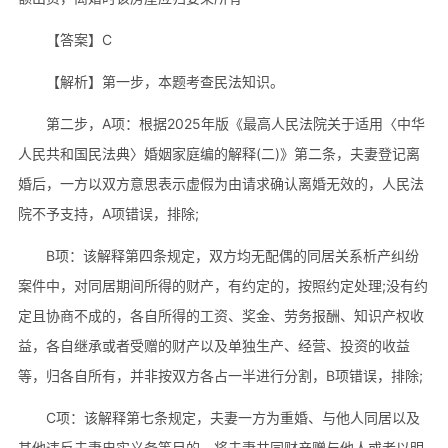
【答案】C
【解析】第一步，本题考查民法知识。
第二步，A项：根据2025年版《最高人民法院关于适用〈中华
人民共和国民法典〉婚姻家庭编的解释(二)》第二条，夫妻登记离
婚后，一方以双方意思表示虚假为由请求确认离婚无效的，人民法
院不予支持，A项错误，排除;
B项：该解释第四条规定，双方均无配偶的同居关系析产纠纷
案件中，对同居期间所得的财产，有约定的，按照约定处理;没有约
定且协商不成的，各自所得的工资、奖金、劳务报酬、知识产权收
益，各自继承或者受赠的财产以及单独生产、经营、投资的收益
等，归各自所有，并非按双方各占一半进行分割，B项错误，排除;
C项：该解释第七条规定，夫妻一方为重婚、与他人同居以及
其他违反夫妻忠实义务等目的，将夫妻共同财产赠与他人或者以明