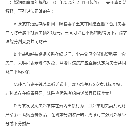
典〉婚姻家庭编的解释(二)》自2025年2月1日起施行。关于本司法
解释，下列说法正确的有：
A.张某在婚姻存续期间，瞒着妻子王某在网络直播平台用夫妻
共同财产累计打赏主播80万元，王某可以在不离婚的情况下，请求
法院分割夫妻共同财产
B.李某和赵某婚姻关系存续期间，李某父母全额出资购买一套
房产，未明确表示赠与对象，离婚时该房产应直接认定为夫妻共同
财产平均分割
C.孙某与妻子钱某离婚诉讼中，双方均争取5岁女儿抚养权，
若孙某存在吸毒恶习，法院应优先考虑由钱某直接抚养女儿
D.周某发现丈夫郑某存在婚内出轨行为，且郑某用夫妻共同财
产给第三者购置奢侈品，在离婚分割财产时，周某可主张对郑某少
分或不分财产