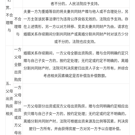
打
者不分的，人民法院应予支持。
赏、
夫妻一方为重婚等目的将夫妻共同财产赠与他人或不合理处分，另
不合
不合
一方主张该民事法律行为违背公序良俗无效的，法院应予支持。存
理赠
理赠
在上述情形，另一方以对方转移、变卖夫妻共同财产为由，请求在
与
与
婚姻关系存续期间分割共同财产或离婚分割共同财产时对该方少分
或不分的，法院也应支持。
一方
婚姻关系存续期间，一方父母全额出资购房，赠与合同明确约定只
父母
赠与自己子女一方的，按约定处理；无约定或约定不明确的，离婚
全额
分割共同财产时，法院可判决房屋归出资人子女一方所有，并综合
出资
考虑相关因素确定是否补偿及补偿数额。
购房
五、
一方
父母
父母
出资
部分
购房
一方父母部分出资或双方父母出资购房，赠与合同明确约定相应出
出资
相关
资只赠与自己子女一方的，按约定处理；无约定或约定不明确的，
或双
离婚分割共同财产时，法院可根据出资来源及比例等因素，判决房
方父
屋归一方所有，并由获得房屋一方对另一方予以合理补偿。
母出