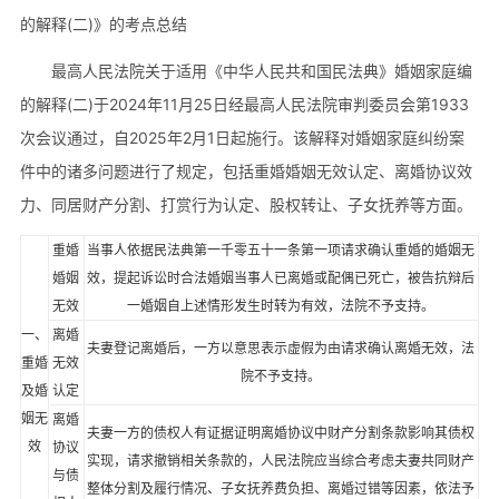
的解释(二)》的考点总结
最高人民法院关于适用《中华人民共和国民法典》婚姻家庭编
的解释(二)于2024年11月25日经最高人民法院审判委员会第1933
次会议通过，自2025年2月1日起施行。该解释对婚姻家庭纠纷案
件中的诸多问题进行了规定，包括重婚婚姻无效认定、离婚协议效
力、同居财产分割、打赏行为认定、股权转让、子女抚养等方面。
重婚
当事人依据民法典第一千零五十一条第一项请求确认重婚的婚姻无
婚姻
效，提起诉讼时合法婚姻当事人已离婚或配偶已死亡，被告抗辩后
无效
一婚姻自上述情形发生时转为有效，法院不予支持。
一、
离婚
夫妻登记离婚后，一方以意思表示虚假为由请求确认离婚无效，法
重婚
无效
院不予支持。
及婚
认定
姻无
离婚
夫妻一方的债权人有证据证明离婚协议中财产分割条款影响其债权
效
协议
实现，请求撤销相关条款的，人民法院应当综合考虑夫妻共同财产
与债
整体分割及履行情况、子女抚养费负担、离婚过错等因素，依法予