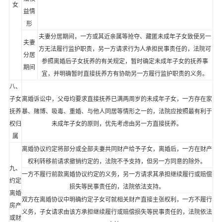
女
益情
形
夫妻分居期间，一方或其近亲属等抢夺、藏匿未成年子女致使另一
夫妻
方无法履行监护职责，另一方请求行为人承担民事责任的，法院可
分居
参照离婚后子女抚养的有关规定，暂时确定未成年子女的抚养事
期间
宜，并明确暂时直接抚养方有协助另一方履行监护职责的义务。
八、
子女
离婚诉讼中，父母均要求直接抚养已满两周岁的未成年子女，一方存在家
抚养
暴、赌博、吸毒、重婚、与他人同居等情形之一的，法院应按照最有利于
权归
未成年子女的原则，优先考虑由另一方直接抚养。
属
离婚协议约定将部分或全部夫妻共同财产给予子女，离婚后，一方在财产
权利转移前请求撤销约定的，法院不予支持，但另一方同意的除外。
九、
一方不履行前款离婚协议约定的义务，另一方请求其承担继续履行或赔偿
约定
损失等民事责任的，法院依法支持。
离婚
双方在离婚协议中明确约定子女可就相关财产直接主张权利，一方不履行
房产
义务，子女请求由该方承担继续履行或赔偿损失等民事责任的，法院依法
或财