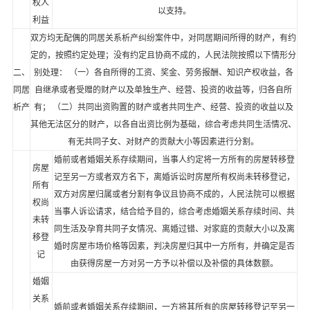
权人
以支持。
利益
双方均无配偶的同居关系析产纠纷案件中，对同居期间所得的财产，有约
定的，按照约定处理；没有约定且协商不成的，人民法院按照以下情形分
二、
别处理： （一）各自所得的工资、奖金、劳务报酬、知识产权收益，各
同居
自继承或者受赠的财产以及单独生产、经营、投资的收益等，归各自所
析产
有； （二）共同出资购置的财产或者共同生产、经营、投资的收益以及
其他无法区分的财产，以各自出资比例为基础，综合考虑共同生活情况、
有无共同子女、对财产的贡献大小等因素进行分割。
婚前或者婚姻关系存续期间，当事人约定将一方所有的房屋转移登
房屋
记至另一方或者双方名下，离婚诉讼时房屋所有权尚未转移登记，
所有
双方对房屋归属或者分割有争议且协商不成的，人民法院可以根据
权尚
当事人诉讼请求，结合给予目的，综合考虑婚姻关系存续时间、共
未转
同生活及孕育共同子女情况、离婚过错、对家庭的贡献大小以及离
移登
婚时房屋市场价格等因素，判决房屋归其中一方所有，并确定是否
记
由获得房屋一方对另一方予以补偿以及补偿的具体数额。
婚姻
关系
婚前或者婚姻关系存续期间，一方将其所有的房屋转移登记至另一