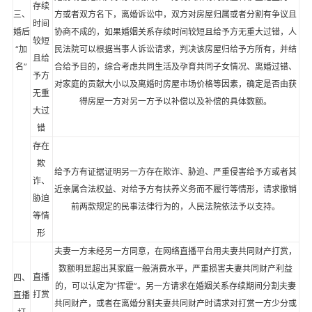
存续
三、
方或者双方名下，离婚诉讼中，双方对房屋归属或者分割有争议且
时间
婚后
协商不成的，如果婚姻关系存续时间较短且给予方无重大过错，人
较短
“加
民法院可以根据当事人诉讼请求，判决该房屋归给予方所有，并结
且给
名”
合给予目的，综合考虑共同生活及孕育共同子女情况、离婚过错、
予方
对家庭的贡献大小以及离婚时房屋市场价格等因素，确定是否由获
无重
得房屋一方对另一方予以补偿以及补偿的具体数额。
大过
错
存在
欺
给予方有证据证明另一方存在欺诈、胁迫、严重侵害给予方或者其
诈、
近亲属合法权益、对给予方有扶养义务而不履行等情形，请求撤销
胁迫
前两款规定的民事法律行为的，人民法院依法予以支持。
等情
形
夫妻一方未经另一方同意，在网络直播平台用夫妻共同财产打赏，
数额明显超出其家庭一般消费水平，严重损害夫妻共同财产利益
直播
四、
的，可以认定为“挥霍”。另一方请求在婚姻关系存续期间分割夫妻
打赏
直播
共同财产，或者在离婚分割夫妻共同财产时请求对打赏一方少分或