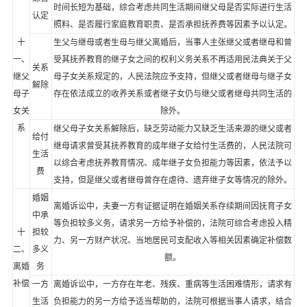
时间长短为基础，综合考虑共同生活期间继父母是否实际进行生活
认定
照料、是否履行家庭教育职责、是否承担抚养费等因素予以认定。
十
生父与继母或者生母与继父离婚后，当事人主张继父或者继母和曾
一、
受其抚养教育的继子女之间的权利义务关系不再适用民法典关于父
关系
继父
母子女关系规定的，人民法院应予支持，但继父或者继母与继子女
解除
母子
存在依法成立的收养关系或者继子女仍与继父或者继母共同生活的
女关
除外。
系
继父母子女关系解除后，缺乏劳动能力又缺乏生活来源的继父或者
给付
继母请求曾受其抚养教育的成年继子女给付生活费的，人民法院可
生活
以综合考虑抚养教育情况、成年继子女负担能力等因素，依法予以
费
支持，但是继父或者继母曾存在虐待、遗弃继子女等情况的除外。
婚姻
离婚诉讼中，夫妻一方有证据证明在婚姻关系存续期间因抚育子女
中承
等负担较多义务，请求另一方给予补偿的，法院可综合考虑投入精
十
担较
力、另一方财产状况、当地居民可支配收入等相关因素确定补偿数
二、
多义
额。
离婚
务
补偿
一方
离婚诉讼中，一方存在年老、残疾、重病等生活困难情形，请求有
生活
负担能力的另一方给予适当帮助的，法院可根据当事人请求，结合