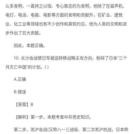
么多发明，一直持之以恒、专心致志的为发明，他除了在留声机、
电灯、电话、电报、电影等方面的发明和贡献外，在矿业、建筑
业、化工业等领域也有不少创作和真知灼见，他为人类的文明和进
步作出了巨大贡献。
因此，本题正确。
10. 长沙会战使日军被迫转移战略主攻方向，粉碎了日本“三个
月灭亡中国”的计划。( )
A.正确
B.错误
【答案】B
【解析】第一步，本题考查中共党史知识。
第二步，淞沪会战(又称八一三战役、第二次淞沪抗战，日本称