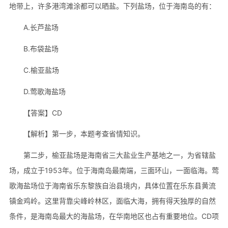
地带上，许多港湾滩涂都可以晒盐。下列盐场，位于海南岛的有：
A.长芦盐场
B.布袋盐场
C.榆亚盐场
D.莺歌海盐场
【答案】CD
【解析】第一步，本题考查省情知识。
第二步，榆亚盐场是海南省三大盐业生产基地之一，为省辖盐
场，成立于1953年。位于海南岛最南端，三面环山，一面临海。莺
歌海盐场位于海南省乐东黎族自治县境内，具体位置在乐东县黄流
镇金鸡岭。这里背靠尖峰岭林区，面临大海，拥有得天独厚的自然
条件，是海南岛最大的海盐场，在华南地区也占有重要地位。CD项