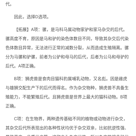
代。
因此，选择D选项。
【拓展】A项：骡，是马科马属动物家驴和家马杂交的后代。
骡高度不育，原因是马和驴的染色体数目不同，导致其杂交后代染
色体数目异常，无法进行正常的减数分裂，从而造成生殖隔离。骡
分为马骡和驴骡，前者为公驴和母马的后代，后者为公马和母驴的
后代。A项正确。
B项：狮虎兽是食肉目猫科豹属哺乳动物，又名彪。因是雌虎
与雄狮交配生产下的后代而得名。作为杂交物种，狮虎兽不具备生
殖能力，不能繁殖后代。且狮虎兽是世界上最大的猫科动物。B项
正确。
C项：在生物界，两种遗传基础不同的植物或动物进行杂交，
其杂交后代所表现出的各种性状均优于杂交双亲，比如抗逆性强、