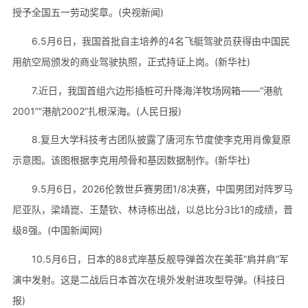
授予全国五一劳动奖章。(央视新闻)
6.5月6日，我国首批自主培养的4名飞艇驾驶员获得由中国民
用航空局颁发的商业驾驶执照，正式持证上岗。(新华社)
7.近日，我国首组六边形插桩可升降海洋牧场网箱——“港航
2001”“港航2002”扎根深海。(人民日报)
8.复旦大学科技考古团队披露了唐河东节度使李克用肖像复原
示意图。该图根据李克用颅骨和基因数据制作。(新华社)
9.5月6日，2026伦敦世乒赛男团1/8决赛，中国男团对阵罗马
尼亚队，梁靖崑、王楚钦、林诗栋出战，以总比分3比1的成绩，晋
级8强。(中国新闻网)
10.5月6日，日本的88式岸基反舰导弹首次在美菲“肩并肩”军
演中发射。这是二战后日本首次在境外发射进攻型导弹。(科技日
报)