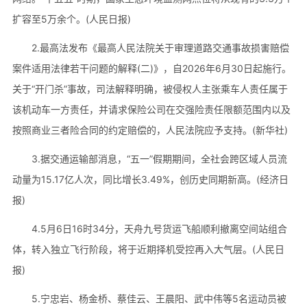
扩容至5万余个。(人民日报)
2.最高法发布《最高人民法院关于审理道路交通事故损害赔偿
案件适用法律若干问题的解释(二)》，自2026年6月30日起施行。
关于“开门杀”事故，司法解释明确，被侵权人主张乘车人责任属于
该机动车一方责任，并请求保险公司在交强险责任限额范围内以及
按照商业三者险合同的约定赔偿的，人民法院应予支持。(新华社)
3.据交通运输部消息，“五一”假期期间，全社会跨区域人员流
动量为15.17亿人次，同比增长3.49%，创历史同期新高。(经济日
报)
4.5月6日16时34分，天舟九号货运飞船顺利撤离空间站组合
体，转入独立飞行阶段，将于近期择机受控再入大气层。(人民日
报)
5.宁忠岩、杨金桥、蔡佳云、王晨阳、武中伟等5名运动员被