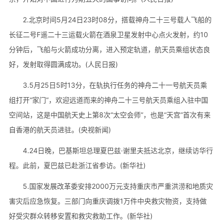
2.北京时间5月24日23时08分，搭载神舟二十三号载人飞船的
长征二号F遥二十三运载火箭在酒泉卫星发射中心点火发射，约10
分钟后，飞船与火箭成功分离，进入预定轨道，航天员乘组状态良
好，发射取得圆满成功。(人民日报)
3.5月25日5时13分，在轨执行任务的神舟二十一号航天员乘
组打开“家门”，欢迎远道而来的神舟二十三号航天员乘组入驻中国
空间站，这是中国航天史上第8次“太空会师”，也是“天宫”首次有来
自香港的航天员进驻。(央视新闻)
4.24日晚，巴基斯坦总理夏巴兹·谢里夫抵达北京，继续访华行
程。此前，夏巴兹已赴浙江省参访。(新华社)
5.国家发展改革委安排2000万元支持重庆市严重洪涝和地质灾
害灾后应急恢复。三部门向重庆调拨1万件中央救灾物资，支持做
好受灾群众转移安置和救灾救助工作。(新华社)