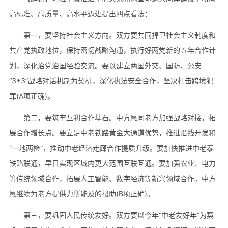
高标准、高质量、高水平迈进提出四点看法：
第一，要坚持社会主义方向。双方要共同捍卫社会主义制度和
共产党执政地位，保持密切战略沟通，执行好两党新的五年合作计
划，深化治党治国经验交流。要以建立两国外交、国防、公安
“3+3”战略对话机制为契机，深化执法安全合作，坚决打击跨境犯
罪(A项正确)。
第二，要筑牢互利合作基石。中方愿同老方加强战略对接，拓
展合作增长点。要立足中老铁路黄金大通道优势，推进沿线开发和
“一地两检”，推动中老经济走廊合作提质升级。要加快推进中老泰
铁路联通，早日实现区域内更大范围互联互通。要加强农业、电力
等传统领域合作，拓展人工智能、数字经济等新兴领域合作。中方
愿继续为老方提供力所能及的帮助(B项正确)。
第三，要巩固人民传统友好。双方要以今年“中老友好年”为契