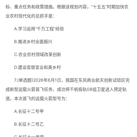
标、重点任务和政策措施。根据该规划内容，“十五五”时期加快农
业农村现代化的总抓手是：
A.学习运用“千万工程”经验
B.推进乡村全面振兴
C.农业农村领域改革创新
D.建设宜居宜业和美乡村
7.(单选题)2026年6月1日，我国在东风商业航天创新试验区完
成新型运载火箭首飞任务，成功将千帆极轨08组卫星送入预定轨
道。本次首飞的运载火箭型号为：
A.长征十二号甲
B.长征十二号乙
C.长征十一号丙