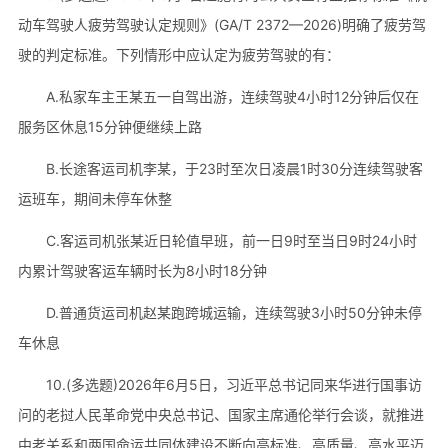
动车驾驶人疲劳驾驶认定规则》(GA/T 2372—2026)明确了疲劳驾
驶的判定标准。下列情形中应认定为疲劳驾驶的有：
A.私家车主王某五一自驾出游，连续驾驶4小时12分钟后仅在
服务区休息15分钟便继续上路
B.长途客运司机李某，于23时至次日凌晨1时30分连续驾驶客
运班车，期间未停车休整
C.客运司机张某近日轮值早班，前一日9时至当日9时24小时
内累计驾驶客运车辆时长为8小时18分钟
D.普通货运司机赵某跑跨城运输，连续驾驶3小时50分钟未停
车休息
10.(多选题)2026年6月5日，习近平总书记同来华进行国事访
问的老挝人民革命党中央总书记、国家主席通伦举行会谈，就推进
中老关系和两国命运共同体建设不断向高标准、高质量、高水平迈