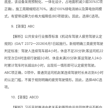
底座，该设备采用预制化、一体化设计，占地面积减少超30%(C项
正确)，施工周期缩短近70%。通过100%绿电消纳以及算电协同模
式，有望带动算力价格大幅降低(BD项错误)。因此，选择C选项。
9.【答案】ABC
【解析】公共安全行业推荐标准《机动车驾驶人疲劳驾驶认定
规则》(GA/T 2372—2026)6月1日起施行。新规明确三类疲劳驾驶
判定标准：驾驶人连续驾车超4小时，休息不足20分钟;客运司机22
时至次日6时连续行驶超2小时、休息未满20分钟;客运驾驶人24小
时累计驾车时长超出8小时，出现任一情形即可认定疲劳驾驶。
ABC项正确，D项中，普通货运司机赵某连续驾驶时长未达到4小时
的认定门槛，不属于规则明确的疲劳驾驶情形。因此，选择ABC选
项。
10.【答案】ABCD
【解析】习近平就推进中老关系和两国命运共同体建设不断向