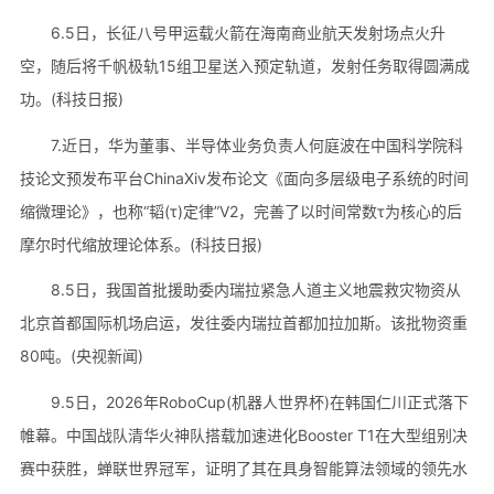
6.5日，长征八号甲运载火箭在海南商业航天发射场点火升
空，随后将千帆极轨15组卫星送入预定轨道，发射任务取得圆满成
功。(科技日报)
7.近日，华为董事、半导体业务负责人何庭波在中国科学院科
技论文预发布平台ChinaXiv发布论文《面向多层级电子系统的时间
缩微理论》，也称“韬(τ)定律”V2，完善了以时间常数τ为核心的后
摩尔时代缩放理论体系。(科技日报)
8.5日，我国首批援助委内瑞拉紧急人道主义地震救灾物资从
北京首都国际机场启运，发往委内瑞拉首都加拉加斯。该批物资重
80吨。(央视新闻)
9.5日，2026年RoboCup(机器人世界杯)在韩国仁川正式落下
帷幕。中国战队清华火神队搭载加速进化Booster T1在大型组别决
赛中获胜，蝉联世界冠军，证明了其在具身智能算法领域的领先水