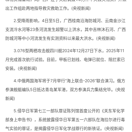
出工作组赴两地指导救灾救助工作。(央视新闻)
2.受降雨影响，4日至5日，广西桂南沿海防城河、云南金沙江
支流冷水河等23条河流发生超警以上洪水，其中吉林沐石河、广西
防城河等中小河流发生有实测资料以来最大洪水。(央视新闻)
3.076型两栖攻击舰四川舰2024年12月27日下水，2025年11
月完成首次航行试验。目前，甲板已划线、电弹已就位、阻拦索已
安装。(央视新闻)
4.中俄两国海军将于7月举行“海上联合-2026”联合演习。俄方
参演舰艇编队5日抵达青岛某军港，双方参演兵力集结完毕。(央视
新闻)
5.侵华日军第七三一部队罪证陈列馆首度公开的《关东军化学
部身上申告书》，系统披露侵华日军第五一六部队在海拉尔进行毒
气实验的罪证，是揭露侵华日军化学战罪行的新铁证。(央视新闻)