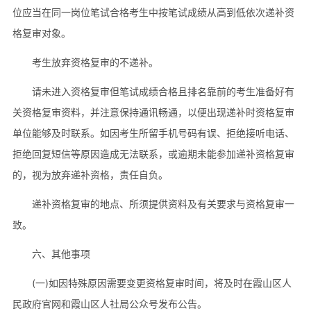
位应当在同一岗位笔试合格考生中按笔试成绩从高到低依次递补资
格复审对象。
考生放弃资格复审的不递补。
请未进入资格复审但笔试成绩合格且排名靠前的考生准备好有
关资格复审资料，并注意保持通讯畅通，以便出现递补时资格复审
单位能够及时联系。如因考生所留手机号码有误、拒绝接听电话、
拒绝回复短信等原因造成无法联系，或逾期未能参加递补资格复审
的，视为放弃递补资格，责任自负。
递补资格复审的地点、所须提供资料及有关要求与资格复审一
致。
六、其他事项
(一)如因特殊原因需要变更资格复审时间，将及时在霞山区人
民政府官网和霞山区人社局公众号发布公告。