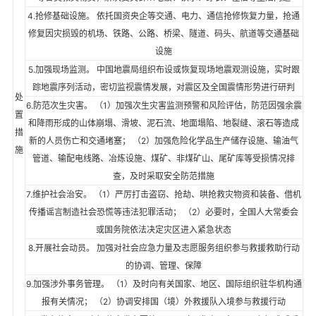
4.抢修基础设施。 依托国资央企等交通、电力、通信抢修恢复力量，抢通
修复因灾损毁的机场、铁路、公路、桥梁、隧道、码头、航道等交通基础
设施
5.加强现场监测。 中国地震局组织布设或恢复现场地震观测设施，实时跟
踪地震序列活动，密切监视震情发展，对震区及全国震情形势进行研判
处
6.防范次生灾害。 （1）加强次生灾害监测预警和风险评估，防范因强余震
置
和降雨形成的山体崩塌、滑坡、泥石流、地面塌陷、地裂缝、滚石等造成
措
新的人员伤亡和交通堵塞； （2）加强危险化学品生产储存设施、输油气
施
管道、输配电线路、冶炼设施、煤矿、非煤矿山、尾矿库等受损情况排
查，及时采取安全防范措施
7.维护社会治安。 （1）严厉打击盗窃、抢劫、哄抢救灾物资和装备、借机
传播谣言制造社会恐慌等违法犯罪活动； （2）必要时，全国人大常委会
或国务院依法决定灾区进入紧急状态
8.开展社会动员。 加强对社会应急力量及志愿服务组织参与救援救助行动
的协调、管理、保障
9.加强涉外事务管理。 （1）及时向有关国家、地区、国际组织驻华机构通
报有关情况； （2）协调安排国（境）外救援队入境参与救援行动