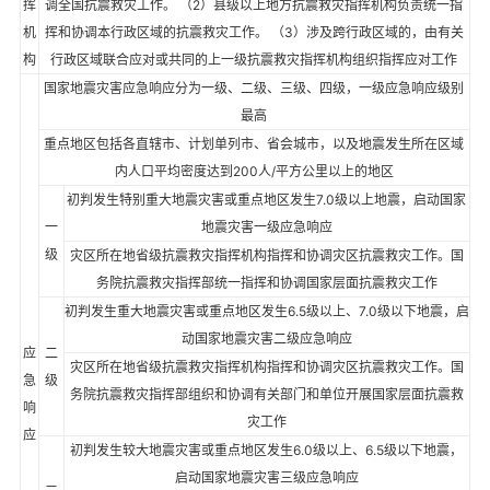
挥
调全国抗震救灾工作。 （2）县级以上地方抗震救灾指挥机构负责统一指
机
挥和协调本行政区域的抗震救灾工作。 （3）涉及跨行政区域的，由有关
构
行政区域联合应对或共同的上一级抗震救灾指挥机构组织指挥应对工作
国家地震灾害应急响应分为一级、二级、三级、四级，一级应急响应级别
最高
重点地区包括各直辖市、计划单列市、省会城市，以及地震发生所在区域
内人口平均密度达到200人/平方公里以上的地区
初判发生特别重大地震灾害或重点地区发生7.0级以上地震，启动国家
一
地震灾害一级应急响应
级
灾区所在地省级抗震救灾指挥机构指挥和协调灾区抗震救灾工作。国
务院抗震救灾指挥部统一指挥和协调国家层面抗震救灾工作
初判发生重大地震灾害或重点地区发生6.5级以上、7.0级以下地震，启
动国家地震灾害二级应急响应
应
二
灾区所在地省级抗震救灾指挥机构指挥和协调灾区抗震救灾工作。国
急
级
务院抗震救灾指挥部组织和协调有关部门和单位开展国家层面抗震救
响
灾工作
应
初判发生较大地震灾害或重点地区发生6.0级以上、6.5级以下地震，
启动国家地震灾害三级应急响应