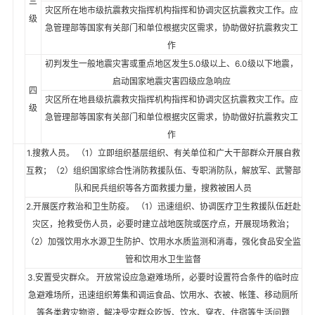
三
灾区所在地市级抗震救灾指挥机构指挥和协调灾区抗震救灾工作。应
级
急管理部等国家有关部门和单位根据灾区需求，协助做好抗震救灾工
作
初判发生一般地震灾害或重点地区发生5.0级以上、6.0级以下地震，
启动国家地震灾害四级应急响应
四
灾区所在地县级抗震救灾指挥机构指挥和协调灾区抗震救灾工作。应
级
急管理部等国家有关部门和单位根据灾区需求，协助做好抗震救灾工
作
1.搜救人员。 （1）立即组织基层组织、有关单位和广大干部群众开展自救
互救；（2）组织国家综合性消防救援队伍、专职消防队，解放军、武警部
队和民兵组织等各方面救援力量，搜救被困人员
2.开展医疗救治和卫生防疫。 （1）迅速组织、协调医疗卫生救援队伍赶赴
灾区，抢救受伤人员，必要时建立战地医院或医疗点，开展现场救治；
（2）加强饮用水水源卫生防护、饮用水水质监测和消毒，强化食品安全监
管和饮用水卫生监督
3.安置受灾群众。 开放常设应急避难场所，必要时设置符合条件的临时应
急避难场所，迅速组织筹集和调运食品、饮用水、衣被、帐篷、移动厕所
等各类救灾物资，解决受灾群众吃饭、饮水、穿衣、住宿等生活问题