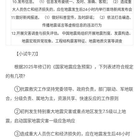
10.发布信息。 （1）信息发布要统一、及时、准确、客观； （2）造成重
大人员伤亡和经济损失的，应在地震发生后24小时内举行首场新闻发布会
11.做好新闻报道。 （1）做好科普宣传，及时辟谣； （2）依法打击编造、
传播地震谣言等虚假信息的违法行为
12.开展灾害调查与损失评估。 中国地震局组织开展地震烈度、发震构造、
地震宏观异常现象、工程结构震害特征、地震地质灾害等调查
【小试牛刀】
根据2025年修订的《国家地震应急预案》，下列表述符合规定
的有几项?
①抗震救灾工作坚持党委领导、政府负责，部门联动、军地联
合，分级负责、属地为主，资源共享、快速反应的工作原则
②初判发生特别重大地震灾害或重点地区发生7.5级以上地
震，启动国家地震灾害一级应急响应
③造成重大人员伤亡和经济损失的，应在地震发生后48小时