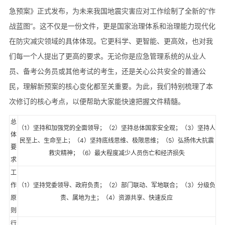
急预案》正式发布，为未来我国地震灾害应对工作绘制了全新的“作
战蓝图”。这不仅是一份文件，更是国家治理体系和治理能力现代化
在防灾减灾领域的具体体现。它更科学、更智能、更高效，也对我
们每一个人提出了更高的要求。无论你是应急管理系统的从业人
员、备考公务员或其他考试的考生，还是关心公共安全的普通公
民，理解新预案的核心变化都至关重要。为此，我们特别梳理了本
次修订的核心考点，以便帮助大家能快速把握文件精髓。
总
（1）坚持和加强党的全面领导；（2）坚持总体国家安全观；（3）坚持人
体
民至上、生命至上；（4）坚持底线思维、极限思维；（5）弘扬伟大抗震
要
救灾精神；（6）最大程度减少人员伤亡和经济损失
求
工
作
（1）坚持党委领导、政府负责；（2）部门联动、军地联合；（3）分级负
原
责、属地为主；（4）资源共享、快速反应
则
行