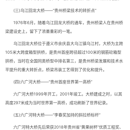
(三)乌江回龙大桥——“贵州桥梁技术的转折点”
1976年6月，随着乌江回龙大桥的通车，贵州桥梁人在贵州桥
梁建设史上，留下了浓墨重彩的一笔。
乌江回龙大桥位于遵义市余庆县大乌江镇乌江村，大桥为主跨
105米大跨度箱型拱桥，是贵州首座跨径超过100米的钢筋砼箱型
拱桥，当时在全国同类桥型中排名第三，是贵州桥梁发展和技术水
平提升的重大转折点，桥梁吊装工艺得到了优化和提升。
(四)六广河大桥——“贵州首座世界第一高桥”
六广河大桥1999年开工，2001年竣工。大桥建成之时，以其
高度297米成为当时世界第一高桥，成功刷新了世界纪录。
(五)六广河特大桥——“李春奖加持的斜拉桥标杆”
六广河特大桥先后荣获2018年贵州省“黄果树杯”优质工程奖、