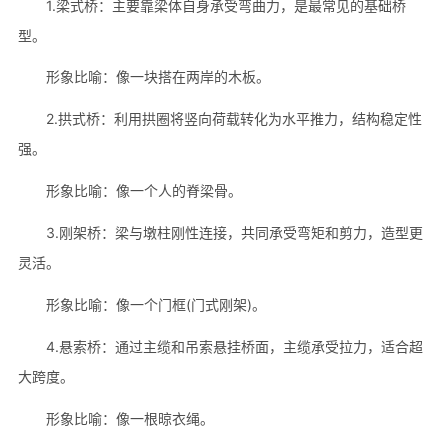
1.梁式桥：主要靠梁体自身承受弯曲力，是最常见的基础桥
型。
形象比喻：像一块搭在两岸的木板。
2.拱式桥：利用拱圈将竖向荷载转化为水平推力，结构稳定性
强。
形象比喻：像一个人的脊梁骨。
3.刚架桥：梁与墩柱刚性连接，共同承受弯矩和剪力，造型更
灵活。
形象比喻：像一个门框(门式刚架)。
4.悬索桥：通过主缆和吊索悬挂桥面，主缆承受拉力，适合超
大跨度。
形象比喻：像一根晾衣绳。