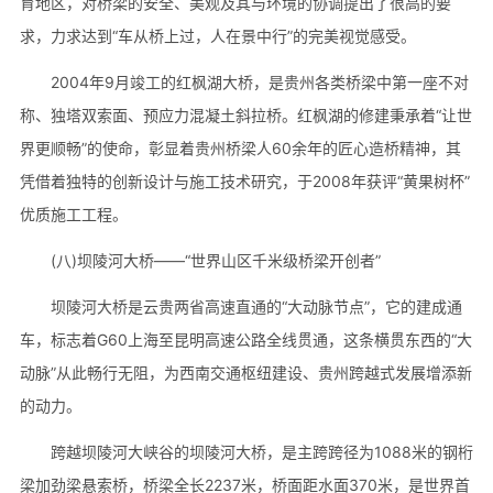
育地区，对桥梁的安全、美观及其与环境的协调提出了很高的要
求，力求达到“车从桥上过，人在景中行”的完美视觉感受。
2004年9月竣工的红枫湖大桥，是贵州各类桥梁中第一座不对
称、独塔双索面、预应力混凝土斜拉桥。红枫湖的修建秉承着“让世
界更顺畅”的使命，彰显着贵州桥梁人60余年的匠心造桥精神，其
凭借着独特的创新设计与施工技术研究，于2008年获评“黄果树杯”
优质施工工程。
(八)坝陵河大桥——“世界山区千米级桥梁开创者”
坝陵河大桥是云贵两省高速直通的“大动脉节点”，它的建成通
车，标志着G60上海至昆明高速公路全线贯通，这条横贯东西的“大
动脉”从此畅行无阻，为西南交通枢纽建设、贵州跨越式发展增添新
的动力。
跨越坝陵河大峡谷的坝陵河大桥，是主跨跨径为1088米的钢桁
梁加劲梁悬索桥，桥梁全长2237米，桥面距水面370米，是世界首