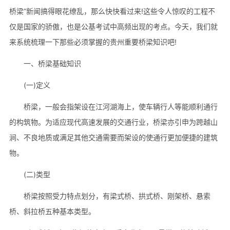
桥梁”新闻搞得眼花缭乱，那么快快看过来!这些令人惊叹的工程不
仅是国家的骄傲，也是公基考试中高频出现的考点。今天，我们就
来系统梳理一下那些必须掌握的贵州重要桥梁知识吧!
一、桥梁基础知识
(一)定义
桥梁，一般会指架设在江河湖海上，使车辆行人等能顺利通行
的构筑物。为适应现代高速发展的交通行业，桥梁亦引申为跨越山
涧、不良地质或满足其他交通需要而架设的使通行更加便捷的建筑
物。
(二)类型
桥梁按照受力特点划分，有梁式桥、拱式桥、刚架桥、悬索
桥、斜拉桥五种基本类型。