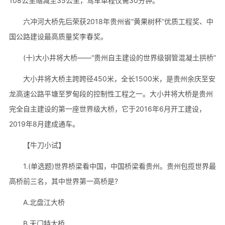
108公里缩减至35公里，驾车单程仅需30分钟。
六冲河大桥先后荣获2018年贵州省“黄果树杯”优质工程奖、中
国公路建设最高质量奖李春奖。
(十)大小井将大桥——“贵州自主建设的世界级钢管混凝土拱桥”
大小井将大桥主跨跨径450米，全长1500米，是贵州余庆至安
龙高速公路平塘至罗甸段的控制性工程之一。大小井将大桥是贵州
完全自主建设的第一座世界级大桥，它于2016年6月开工建设，
2019年8月建成通车。
【牛刀小试】
1.(单选题)世界桥梁看中国，中国桥梁看贵州。贵州包揽世界最
高桥前三名，其中世界第一高桥是?
A.北盘江大桥
B.天门特大桥