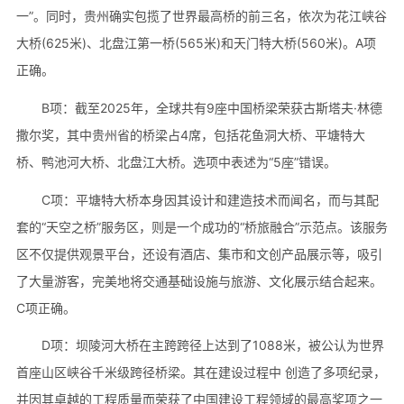
一”。同时，贵州确实包揽了世界最高桥的前三名，依次为花江峡谷
大桥(625米)、北盘江第一桥(565米)和天门特大桥(560米)。A项
正确。
B项：截至2025年，全球共有9座中国桥梁荣获古斯塔夫·林德
撒尔奖，其中贵州省的桥梁占4席，包括花鱼洞大桥、平塘特大
桥、鸭池河大桥、北盘江大桥。选项中表述为“5座”错误。
C项：平塘特大桥本身因其设计和建造技术而闻名，而与其配
套的“天空之桥”服务区，则是一个成功的“桥旅融合”示范点。该服务
区不仅提供观景平台，还设有酒店、集市和文创产品展示等，吸引
了大量游客，完美地将交通基础设施与旅游、文化展示结合起来。
C项正确。
D项：坝陵河大桥在主跨跨径上达到了1088米，被公认为世界
首座山区峡谷千米级跨径桥梁。其在建设过程中 创造了多项纪录，
并因其卓越的工程质量而荣获了中国建设工程领域的最高奖项之一