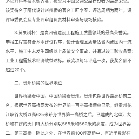
茅以升科学技术奖齐名，被誉为中国交通公路建设者的最高荣誉。
该奖得名于隋代设计赵州桥的著名工匠李春，评选周期为两年，设
评审委员会及专业评审组负责材料审查与现场核验。
3.黄果树杯：是贵州省建设工程施工质量领域的最高荣誉奖。
申报工程需符合基本建设程序，设计合理且质量达省内或国内一流
水平，施工中未发生四级以上质量安全事故，并通过竣工验收备案;
工业工程需技术经济效益达标。该奖项每年评选一次，获奖名额不
超过20个。
二、贵州桥梁的世界地位
世界桥梁看中国，中国桥梁看贵州。贵州包揽世界最高桥前三
名，根据世界高桥网发布的世界前一百座高桥榜单显示，继贵州花
江峡谷大桥以高625米跻身世界第一高桥之后，已建成的北盘江大
桥和在建的天门特大桥分别以565米和560米的高度，成为世界第
二、第三高桥。除此之外，在世界前100座高桥中，有近半数就在