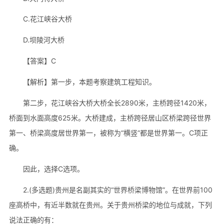
C.花江峡谷大桥
D.坝陵河大桥
【答案】C
【解析】第一步，本题考察建筑工程知识。
第二步，花江峡谷大桥大桥全长2890米，主桥跨径1420米，
桥面到水面高度625米。大桥建成，主桥跨径居山区桥梁跨径世界
第一、桥梁高度居世界第一，被称为“横竖”都是世界第一。C项正
确。
因此，选择C选项。
2.(多选题)贵州是名副其实的“世界桥梁博物馆”。在世界前100
座高桥中，有近半数就在贵州。关于贵州桥梁的地位与成就，下列
说法正确的有：