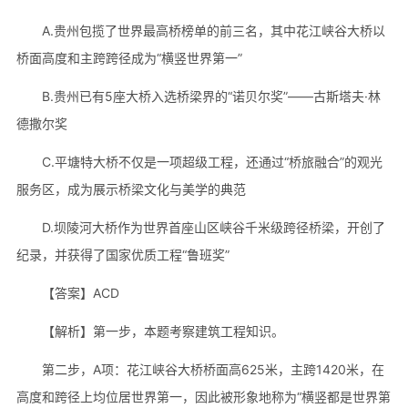
A.贵州包揽了世界最高桥榜单的前三名，其中花江峡谷大桥以
桥面高度和主跨跨径成为“横竖世界第一”
B.贵州已有5座大桥入选桥梁界的“诺贝尔奖”——古斯塔夫·林
德撒尔奖
C.平塘特大桥不仅是一项超级工程，还通过“桥旅融合”的观光
服务区，成为展示桥梁文化与美学的典范
D.坝陵河大桥作为世界首座山区峡谷千米级跨径桥梁，开创了
纪录，并获得了国家优质工程“鲁班奖”
【答案】ACD
【解析】第一步，本题考察建筑工程知识。
第二步，A项：花江峡谷大桥桥面高625米，主跨1420米，在
高度和跨径上均位居世界第一，因此被形象地称为“横竖都是世界第