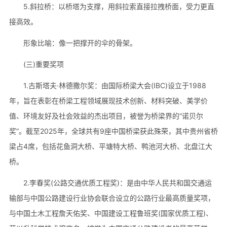
5.斜拉桥：以桥塔为支撑，用斜拉索直接拉拽桥面，受力更直
接高效。
形象比喻：像一把撑开的伞的骨架。
(三)重要奖项
1.古斯塔夫·林德撒尔奖：由国际桥梁大会(IBC)设立于1988
年，旨在表彰在桥梁工程领域展现技术创新、材料突破、美学价
值、环境友好及社会效益的杰出项目，被誉为桥梁界的“诺贝尔
奖”。截至2025年，全球共有9座中国桥梁获此殊荣，其中贵州省桥
梁占4席，包括花鱼洞大桥、平塘特大桥、鸭池河大桥、北盘江大
桥。
2.李春奖(公路交通优质工程奖)：是由中华人民共和国交通运
输部与中国公路建设行业协会联合设立的公路行业最高质量奖项，
与中国土木工程詹天佑奖、中国建设工程鲁班奖(国家优质工程)、