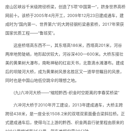
座山区峡谷千米级跨径桥梁，创造了5项“中国第一”，跻身世界高桥
网前十。该桥于2005年4月开工，2009年12月23日建成通车，建
成时为“国内第一、世界第六”的大跨径钢桁梁悬索桥，2017年荣获
国家优质工程——“鲁班奖”。
这座桥塔高东西不一，其东塔高186米，西塔高201米，河谷
两岸地势陡峭，地形起伏较大，河谷深400—600米。大桥东接壮
美的黄果树大瀑布，南毗神秘的红岩天书，北靠滴水滩瀑布。建成
后的坝陵河大桥，成为黄果树风景名胜区又一道举世瞩目的风景，
同时也是中国山地低空跳伞的理想之地。
(九)六冲河大桥——“缩短黔西-织金时空距离的李春奖桥梁”
六冲河大桥于2010年开工建设，2013年建成通车，大桥主跨
跨径438米，是一座全长1508.2米的双塔双索面叠合梁斜拉桥。正
式建成通车后，使得乌江上游的黔西、织金两县行驶里程由原来的