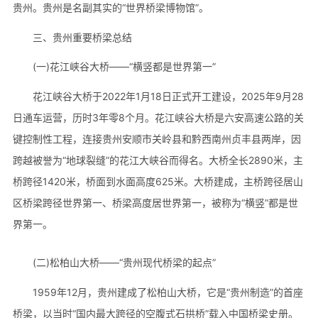
贵州。贵州是名副其实的“世界桥梁博物馆”。
三、贵州重要桥梁总结
(一)花江峡谷大桥——“横竖都是世界第一”​
花江峡谷大桥于2022年1月18日正式开工建设，2025年9月28
日通车运营，历时3年零8个月。花江峡谷大桥是六安高速公路的关
键控制性工程，连接贵州安顺市关岭县和黔西南州贞丰县两岸，因
跨越被誉为“地球裂缝”的花江大峡谷而得名。大桥全长2890米，主
桥跨径1420米，桥面到水面高度625米。大桥建成，主桥跨径居山
区桥梁跨径世界第一、桥梁高度居世界第一，被称为“横竖”都是世
界第一。
(二)松柏山大桥——“贵州现代桥梁的起点”
1959年12月，贵州建成了松柏山大桥，它是“贵州制造”的首座
桥梁，以当时“国内最大跨径的空腹式石拱桥”载入中国桥梁史册。