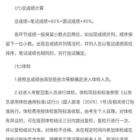
(六)总成绩计算
总成绩=笔试成绩×60%+面试成绩×40%。
各环节成绩一般保留小数点后两位，如出现成绩并列，顺序保
留下一位小数。出现总成绩并列情况时，并列人员以笔试成绩高低
排序，笔试成绩也相同的，另行加试确定。
(七)体检
1.按照总成绩由高到低依次等额确定进入体检人员。
2.对进入考察范围人员进行体检，体检项目和标准参照《公务
员录用体检通用标准(试行)》(国人部发〔2005〕1号)及相关修订标
准执行。体检费用按体检医院标准收取，由考生个人自理。对体检
有异议的，可在接到体检结论三日内提出复检，复检只进行一次，
并以复检结论为准。对体检不合格、未在规定时间内参加体检或在
体检过程中弄虚作假、隐瞒真实情况等的报考人员，取消比选资