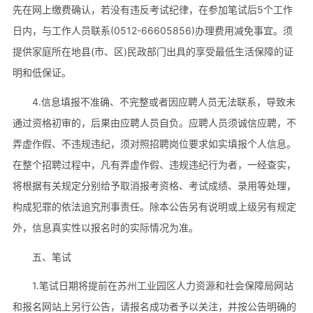
先在网上缴费确认，若没有违反考试纪律，在参加笔试后5个工作
日内，与工作人员联系(0512-66605856)办理费用减免事宜。须
提供家庭所在地县(市、区)民政部门出具的享受最低生活保障的证
明和低保证。
4.信息填报不准确、不完整或者因应聘人员无法联系，导致未
通过资格初审的，后果由应聘人员自负。应聘人员须诚信应聘，不
弄虚作假、不违规违纪，须对照招聘岗位要求如实填报个人信息。
在整个招聘过程中，凡有弄虚作假、违规违纪行为者，一经查实，
将根据有关规定分别给予取消报考资格、考试成绩、录用等处理，
构成犯罪的依法追究刑事责任。除本公告另有说明或上级另有规定
外，信息真实性以报名时的实际情况为准。
五、笔试
1.笔试日期将提前在苏州工业园区人力资源和社会保障局网站
和报名网站上另行公告，请报名成功者予以关注，并按公告明确的