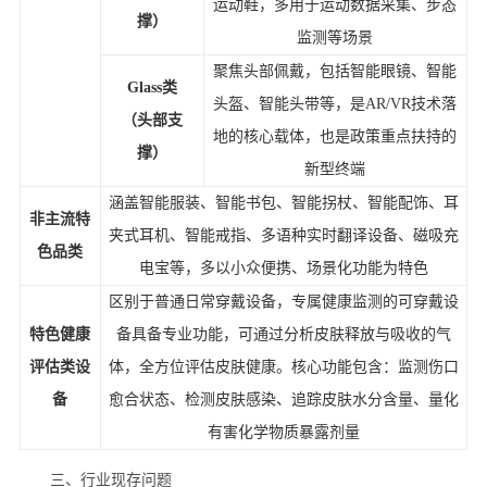
运动鞋，多用于运动数据采集、步态
撑）
监测等场景
聚焦头部佩戴，包括智能眼镜、智能
Glass
类
头盔、智能头带等，是
AR/VR
技术落
（头部支
地的核心载体，也是政策重点扶持的
撑）
新型终端
涵盖智能服装、智能书包、智能拐杖、智能配饰、耳
非主流特
夹式耳机、智能戒指、多语种实时翻译设备、磁吸充
色品类
电宝等，多以小众便携、场景化功能为特色
区别于普通日常穿戴设备，专属健康监测的可穿戴设
特色健康
备具备专业功能，可通过分析皮肤释放与吸收的气
评估类设
体，全方位评估皮肤健康。核心功能包含：监测伤口
备
愈合状态、检测皮肤感染、追踪皮肤水分含量、量化
有害化学物质暴露剂量
三、行业现存问题