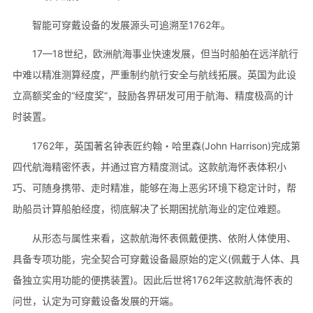
智能可穿戴设备的发展源头可追溯至1762年。
17—18世纪，欧洲航海事业快速发展，但当时船舶在远洋航行
中难以精准测算经度，严重制约航行安全与航线拓展。英国为此设
立高额奖金的“经度奖”，鼓励各界研发可用于航海、精度极高的计
时装置。
1762年，英国著名钟表匠约翰・哈里森(John Harrison)完成第
四代航海精密怀表，并通过官方精度测试。这款航海怀表体积小
巧、可随身携带、走时精准，能够在海上恶劣环境下稳定计时，帮
助船员计算船舶经度，彻底解决了长期困扰航海业的定位难题。
从形态与属性来看，这款航海怀表佩戴便携、依附人体使用、
具备专项功能，完全契合可穿戴设备最原始的定义(佩戴于人体、具
备独立实用功能的便携装置)。因此后世将1762年这款航海怀表的
问世，认定为可穿戴设备发展的开端。