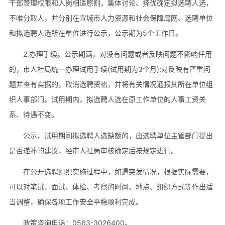
干部管理权限和人岗相适原则，集体讨论、择优确定拟选聘人选，
不唯分取人，并分别在宣城市人力资源和社会保障局网、选聘单位
和拟选聘人选所在单位进行公示，公示期为5个工作日。
2.办理手续。公示期满，对没有问题或者反映问题不影响任用
的，市人社局统一办理试用手续(试用期为3个月);对反映有严重问
题并查有实据的，取消选聘资格，并将有关情况通报其所在单位组
织人事部门。试用期内，拟选聘人选在原工作单位的人事工资关
系、待遇不变。
公示、试用期间拟选聘人选缺额的，由选聘单位主管部门提出
是否递补的建议，经市人社局审核确定后按规定进行。
在公开选聘组织实施过程中，如遇突发情况，根据实际需要，
可以对笔试、面试、体检、考察的时间、地点、组织方式等作出适
当调整，确保各项工作安全平稳顺利完成。
政策咨询电话：0563-3026400。