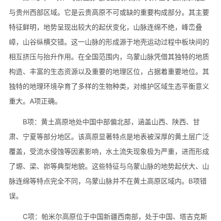
与贵州西部区域。它是云贵高原不可或缺的重要构成部分。其主要
特征鲜明，地势呈现出较大的起伏变化，山脉连绵不绝，峰峦叠
嶂，山谷纵横交错。这一山脉的形成源于地壳运动过程中板块间的
相互挤压与抬升作用。在全国范围内，乌蒙山脉凭借其独特的地质
构造、丰富的生态资源以及重要的地理区位，占据着重要地位。其
独特的地理环境孕育了多样的生物种类，对维护区域生态平衡意义
重大。A项正确。
B项：黄土高原地处中国中部偏北部，涵盖山西、陕西、甘
肃、宁夏等部分地区。该高原显著特点是地表被深厚的黄土层广泛
覆盖，受流水侵蚀等因素影响，水土流失现象极为严重，进而形成
了塬、梁、峁等典型地貌。这些特征与乌蒙山脉的地势起伏大、山
脉连绵等特点完全不同，乌蒙山脉并不在黄土高原区域内。B项错
误。
C项：帕米尔高原位于中国新疆西南部，处于中国、塔吉克斯