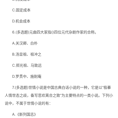
C.固定成本
D.机会成本
6.(多选题)元曲四大家指()四位元代杂剧作家的合称。
A.关汉卿、白朴
B.汤显祖、祖冲之
C.郑光祖、马致远
D.罗贯中、施耐庵
7.(多选题)世情小说是中国古典白话小说的一种，它是以“极摹
人情世态之歧，备写悲欢离合之致”为主要特点的一类小说。下列小
说中，不属于世情小说的有：
A.《新列国志》