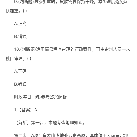
9.(判断题)湿疹加重时，皮肤需要保持干燥，减少湿度避免症
状加重。( )
A.正确
B.错误
10.(判断题)适用简易程序审理的行政案件，可由审判人员一人
独自审理。( )
A.正确
B.错误
时政每日一练·参考答案解析
1.【答案】A
【解析】第一步，本题考查地理知识。
第二步，A项：乌蒙山脉地处云贵高原，具体位于云南东北部