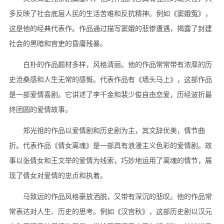
多反映了社会底层人民的生活苦难和反抗精神。例如《窦娥冤》，
这是他的经典代表作。作品通过描写窦娥的悲惨遭遇，揭露了封建
社会的黑暗和官吏的昏庸残暴。
白朴的作品题材多样，风格清丽。他的作品常常带有浓厚的历
史沧桑感和人生无常的感慨。代表作品有《墙头马上》，这部作品
是一部爱情喜剧。它讲述了李千金和裴少俊自由恋爱，历经波折最
终团圆的爱情故事。
郑光祖的作品以爱情剧和历史剧为主，其文辞优美，情节曲
折。代表作品《倩女离魂》是一部具有浪漫主义色彩的爱情剧。故
事以张倩女和王文举的爱情为线索，巧妙地运用了离魂的情节，展
现了倩女对爱情的忠贞和执着。
马致远的作品风格豪放洒脱，又带有深沉的悲叹。他的作品常
常表达对人生、历史的思考。例如《汉宫秋》，这部历史剧以汉元