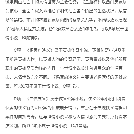
微地刻画社会中的人情世态为主要任务，《金瓶梅》以西门庆家庭
为核心，全面而深入地描绘了明代社会各个阶层的生活状况，从官
场的黑暗、市井的喧嚣到家庭内部的复杂关系等，淋漓尽致地展现
了“极摹人情世态之歧，备写悲欢离合之致”的特点。所以B项属于世
情小说，B项排除。
C项：《杨家府演义》属于英雄传奇小说。英雄传奇小说侧重
于塑造英雄人物，以英雄人物的传奇经历、英勇事迹以及他们所展
现出的英雄品质为核心内容。与世情小说关注普通民众的生活百
态、人情世故完全不同。《杨家府演义》主要讲述杨家将的英雄故
事，所以C项不属于世情小说，C项当选。
D项：《三侠五义》属于侠义公案小说。侠义公案小说围绕着
侠客的侠义行为和公案的侦破展开情节，重点在于展现侠义精神和
案件的曲折离奇。这与世情小说以摹写人情世态为主要特点有着本
质区别。所以D项不属于世情小说，D项当选。