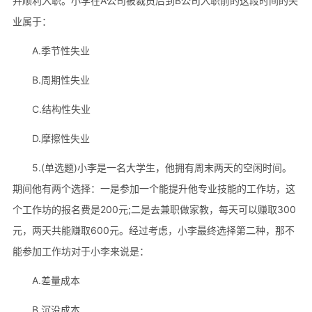
并顺利入职。小李在A公司被裁员后到B公司入职前的这段时间的失
业属于：
A.季节性失业
B.周期性失业
C.结构性失业
D.摩擦性失业
5.(单选题)小李是一名大学生，他拥有周末两天的空闲时间。
期间他有两个选择：一是参加一个能提升他专业技能的工作坊，这
个工作坊的报名费是200元;二是去兼职做家教，每天可以赚取300
元，两天共能赚取600元。经过考虑，小李最终选择第二种，那不
能参加工作坊对于小李来说是：
A.差量成本
B.沉没成本