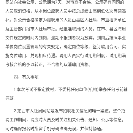
网站向社会公示，公示期为7天。对审查不合格、公示确有问题的
人员取消资格，从本岗位应聘人员中按总成绩由高到低依次等额递
补。对公示合格确定为拟聘用的人员由县区人社局、市直招聘单位
及主管部门报市人社局审批。经批准聘用的人员，在市、县区聘用
文件规定的时间内到岗，逾期不报到者视为放弃。到岗后按照事业
单位岗位设置管理的有关规定，确定岗位等级、签订聘用合同、实
施岗位聘用、兑现相应待遇。聘用人员实行试用期制度，试用期满
考核合格的予以转正，不合格的取消聘用资格。
四、有关事项
1.本次考试不指定教材，不委托任何单位(机构)举办任何考前辅
导班。
2.定西市人社局网站是发布招聘相关信息的唯一渠道，整个招
聘工作期间，请应聘人员及时关注相关公告、通知、公示等信息，
同时确保报名时所留手机号码准确无误，并保持畅通。