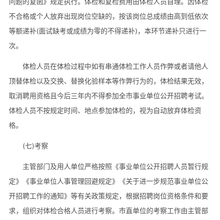
问题的复函》规定执行。体检和复检费用由体检人员自理。因体检
不合格或个人放弃出现岗位空缺的，按该岗位总成绩由高到低依次
等额递补(面试缺考或成绩为零的不得递补)，本环节递补只进行一
次。
体检人员在体检过程中如有串通体检工作人员作弊或者请他人
顶替体检以及交换、替换化验样本等作弊行为的，体检结果无效，
取消聘用资格且今后三年内不得参加全市事业单位公开招聘考试。
体检人员不按规定时间、地点参加体检的，视为自动放弃体检资
格。
(七)考察
主管部门及用人单位严格按照《事业单位公开招聘人员暂行规
定》《事业单位人事管理回避规定》《关于进一步规范事业单位公
开招聘工作的通知》等有关政策规定，根据招聘岗位资格条件和要
求，组织对体检合格人员进行考察。市直单位的考察工作由主管部