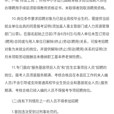
件，严格“持证上岗”，所有中小学幼儿园教育教学岗位拟聘人员在
办理聘用手续前须取得教师资格证书，未取得者则取消聘用资格。
10.岗位条件要求招聘对象为已就业高校毕业生的，需提供当前
就业单位出具的同意报考证明(须加盖人事主管部门或人力资源管理
部门公章)。在报名起始之日前(不含6月6日)与用人单位未签订劳动
(聘用)合同或与用人单位已解除(终止)劳动(聘用)关系，可报考招聘
对象为未就业的岗位，并提供解除(终止)劳动(聘用)关系的证明(次
月未领取劳动报酬且未缴纳职工基本养老保险费)。
11.专门面向“服务基层项目人员”和“民生实事项目人员”招聘的
岗位，报考人员须是服务期满、考核合格且在本县区工作的未入编
人员(不含引导或支持普通高校毕业生到企业和基层就业人员);服务
期满、考核合格已经入编的人员不得报考专项招聘岗位。
(二)具有下列情形之一的人员不得参加招聘
1.曾因违法受到过刑事处罚的。