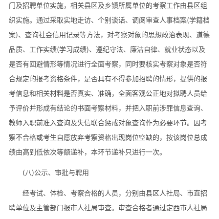
门及招聘单位实施，相关县区及乡镇所属单位的考察工作由县区组
织实施。通过采取实地走访、个别谈话、调阅审查人事档案(学籍档
案)、查询社会信用记录等方法，对考察对象的思想政治表现、道德
品质、工作实绩(学习成绩)、遵纪守法、廉洁自律、就业状态以及
是否有回避情形等情况进行全面考察，同时要核实考察对象是否符
合规定的报考资格条件，是否具有不得参加招聘的情形，提供的报
考信息和相关材料是否真实、准确，全面客观公正地对拟聘人员给
予评价并形成有结论的书面考察材料，并把入职前涉罪信息查询、
教师入职前准入查询及失信联合惩戒对象查询作为必要环节。因考
察不合格或考生自愿放弃考察资格出现岗位空缺的，按该岗位总成
绩由高到低依次等额递补，本环节递补只进行一次。
(八)公示、审批与聘用
经考试、体检、考察合格的人员，分别由县区人社局、市直招
聘单位及主管部门报市人社局审查。审查合格者通过定西市人社局