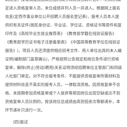
定进入资格复审人员，末位成绩并列人员一并进入。根据网上报名
信息(定西市事业单位公开招聘人员报名登记表)，报考人员本人提
供的有关证件(居民身份证、毕业证、学位证、资格证书等原件和复
印件及《高校毕业生就业推荐表》《教育部学籍在线验证报告》
《教育部学历证书电子注册备案表》《中国高等教育学位在线验证
报告》)，项目人员还须提供相应招考文件、用人单位出具的未入编
证明(编制部门盖章确认)，严格按照公告规定和岗位条件进行资格
复审，解除(终止)劳动(聘用)关系证明须经招聘单位主管部门和同级
人社部门审定。对不符合报考条件、不能提供资格复审所需材料及
提供材料信息不真实的报考人员，一律取消资格。因资格复审不合
格、未按期参加资格复审或个人放弃等原因岗位出现空缺或达不到
资格复审人员比例的，按该岗位总成绩由高到低依次等额递补，本
环节递补只进行一次。
(四)面试