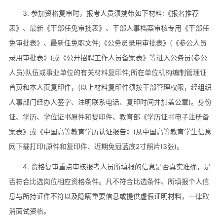
3. 参加资格复审时，报考人员须携带如下材料:《报名推荐
表》、最新《干部任免审批表》、干部人事档案审核专用《干部任
免审批表》、最新任免职文件;《公务员录用审批表》(《参公人员
录用审批表》)或《公开招聘工作人员备案表》等进入公务员(参公
人员)队伍或事业单位的有关材料复印件;所在单位机构编制管理证
首页和本人页复印件，(以上材料复印件须按干部管理权限，经组织
人事部门经办人签字、注明联系电话、复印时间并加盖公章)。身份
证、学历、学位证书原件和复印件、教育部《学历证书电子注册备
案表》或《中国高等教育学历认证报告》(从中国高等教育学生信息
网下载打印)原件和复印件、近期免冠蓝底2寸照片(3张)。
4. 资格复审重点审核报考人员所填报的信息是否真实准确，是
否符合比选岗位相应资格条件。凡不符合比选条件、所填报个人信
息与所持证件不符以及隐瞒重要信息或提供虚假证明材料，一律取
消面试资格。