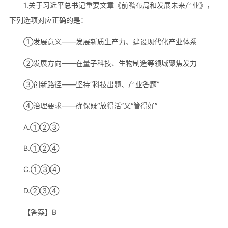
1.关于习近平总书记重要文章《前瞻布局和发展未来产业》，
下列选项对应正确的是：
①发展意义——发展新质生产力、建设现代化产业体系
②发展方向——在量子科技、生物制造等领域聚焦发力
③创新路径——坚持“科技出题、产业答题”
④治理要求——确保既“放得活”又“管得好”
A.①②③
B.①②④
C.①③④
D.②③④
【答案】B