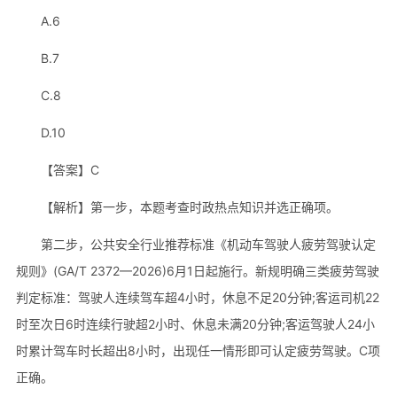
A.6
B.7
C.8
D.10
【答案】C
【解析】第一步，本题考查时政热点知识并选正确项。
第二步，公共安全行业推荐标准《机动车驾驶人疲劳驾驶认定
规则》(GA/T 2372—2026)6月1日起施行。新规明确三类疲劳驾驶
判定标准：驾驶人连续驾车超4小时，休息不足20分钟;客运司机22
时至次日6时连续行驶超2小时、休息未满20分钟;客运驾驶人24小
时累计驾车时长超出8小时，出现任一情形即可认定疲劳驾驶。C项
正确。