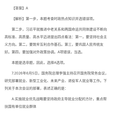
【答案】A
【解析】第一步，本题考查时政热点知识并选错误项。
第二步，习近平就推进中老关系和两国命运共同体建设不断向
高标准、高质量、高水平迈进提出四点看法：第一，要坚持社会主
义方向。第二，要筑牢互利合作基石。第三，要巩固人民传统友
好。第四，要加强对外政策协调。A项错误，当选。
本题是选非题，因此，选择A选项。
7.2026年6月5日，国务院总理李强主持召开国务院常务会议，
研究部署就业、新型工业化、未来产业、退役军人就业等工作。下
列关于本次会议的部署，表述正确的是：
A.实施就业优先战略要坚持政府主导就业分配的方针，重点帮
扶国有单位就业群体