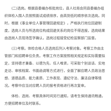
(二)选岗。根据县委编办核批岗位，县人社局会同县委编办组
织体检入围人员按照面试成绩排序，由高到低的顺序依次选岗。同
时，根据《事业单位人事管理回避规定》，严格执行岗位回避制
度，选岗人员与所选岗位构成回避关系的岗位不得选报，选岗结果
由选岗人员现场签字确认，选岗过程接受纪检监察部门监督。
(三)考察。体检合格人员选岗后列入考察对象。考察工作由主
管部门和招聘单位负责。考察工作方案按照相关规定和实际需要拟
定，坚持德才兼备、以德为先、任人唯贤，可采取个别谈话、实地
走访、审核档案、书面函调等方式进行，全面了解应聘人员政治思
想、道德品质、能力素质、工作表现、遵纪守法、廉洁自律等情
况。考察中应当对应聘人员的报考资格进行再次复审。
体检、选岗、考察具体时间另行通知，请考生保持通讯畅通，
方便招聘单位及时联系。